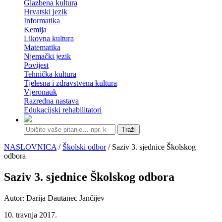
Glazbena kultura
Hrvatski jezik
Informatika
Kemija
Likovna kultura
Matematika
Njemački jezik
Povijest
Tehnička kultura
Tjelesna i zdravstvena kultura
Vjeronauk
Razredna nastava
Edukacijski rehabilitatori
Traži
NASLOVNICA
/
Školski odbor
/ Saziv 3. sjednice Školskog
odbora
Saziv 3. sjednice Školskog odbora
Autor: Darija Dautanec Jančijev
10. travnja 2017.