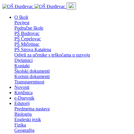
O školi
Povijest
Područne škole
PŠ Budrovac
PŠ Čepelovac
PŠ Mičetinac
PŠ Sirova Katalena
Odjeli za učenike s teškoćama u razvoju
Djelatnici
Kontakt
Školski dokumenti
Korisni dokumenti
Transparentnost
Novosti
Knjižnica
e-Dnevnik
Edutorij
Predmetna nastava
Biologija
Engleski jezik
Fizika
Geografija