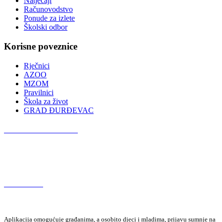
Natječaji
Računovodstvo
Ponude za izlete
Školski odbor
Korisne poveznice
Rječnici
AZOO
MZOM
Pravilnici
Škola za život
GRAD ĐURĐEVAC
Podcast OŠ Đurđevac
Red Button
Aplikacija omogućuje građanima, a osobito djeci i mladima, prijavu sumnje na