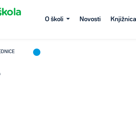
O školi
Novosti
Knjižnic
JEDNICE
e