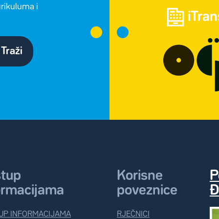
urikuluma i
iTra
Traži
stup
Korisne
P
ormacijama
poveznice
Đ
UP INFORMACIJAMA
RJEČNICI