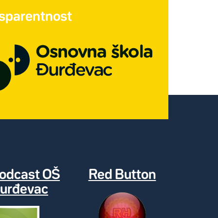
nsparentnost
odcast OŠ
Red Button
urđevac