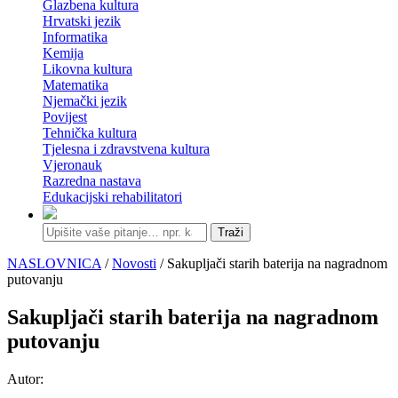
Glazbena kultura
Hrvatski jezik
Informatika
Kemija
Likovna kultura
Matematika
Njemački jezik
Povijest
Tehnička kultura
Tjelesna i zdravstvena kultura
Vjeronauk
Razredna nastava
Edukacijski rehabilitatori
Traži
NASLOVNICA
/
Novosti
/ Sakupljači starih baterija na nagradnom
putovanju
Sakupljači starih baterija na nagradnom
putovanju
Autor: