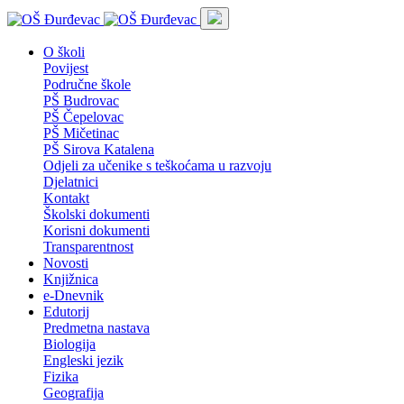
O školi
Povijest
Područne škole
PŠ Budrovac
PŠ Čepelovac
PŠ Mičetinac
PŠ Sirova Katalena
Odjeli za učenike s teškoćama u razvoju
Djelatnici
Kontakt
Školski dokumenti
Korisni dokumenti
Transparentnost
Novosti
Knjižnica
e-Dnevnik
Edutorij
Predmetna nastava
Biologija
Engleski jezik
Fizika
Geografija