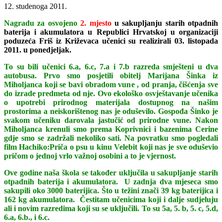
12. studenoga 2011.
Nagradu za osvojeno
2. mjesto
u sakupljanju starih otpadnih
baterija i akumulatora u Republici Hrvatskoj u organizaciji
poduzeća Friš iz Križevaca učenici su realizirali 03. listopada
2011. u ponedjeljak.
To su bili učenici 6.a, 6.c, 7.a i 7.b razreda smješteni u dva
autobusa. Prvo smo posjetili obitelj Marijana Šinka iz
Miholjanca koji se bavi obradom vune , od pranja, čišćenja sve
do izrade predmeta od nje. Ovo ekološko osvještavanje učenika
o upotrebi prirodnog materijala dostupnog na našim
prostorima a neiskorištenog nas je oduševilo. Gospođa Šinko je
svakom učeniku darovala jastučić od prirodne vune. Nakon
Miholjanca krenuli smo prema Koprivnici i bazenima Cerine
gdje smo se zadržali nekoliko sati. Na povratku smo pogledali
film Hachiko:Priča o psu u kinu Velebit koji nas je sve oduševio
pričom o jednoj vrlo važnoj osobini a to je vjernost.
Ove godine naša škola se također uključila u sakupljanje starih
otpadnih baterija i akumulatora. U zadnja dva mjeseca smo
sakupili oko 3000 baterijica. Što u težini znači 39 kg baterijica i
162 kg akumulatora. Čestitam učenicima koji i dalje sudjeluju
ali i novim razredima koji su se uključili. To su 5a, 5. b, 5. c, 5.d,
6.a, 6.b., i 6.c.