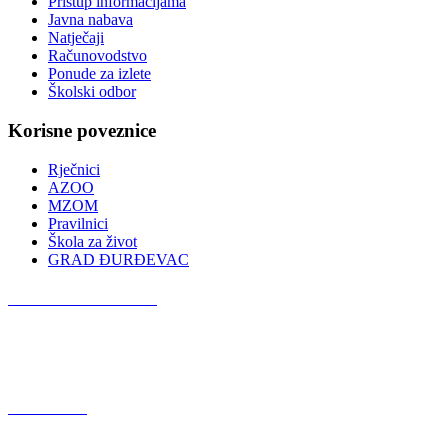
Pristup informacijama
Javna nabava
Natječaji
Računovodstvo
Ponude za izlete
Školski odbor
Korisne poveznice
Rječnici
AZOO
MZOM
Pravilnici
Škola za život
GRAD ĐURĐEVAC
Podcast OŠ Đurđevac
Red Button