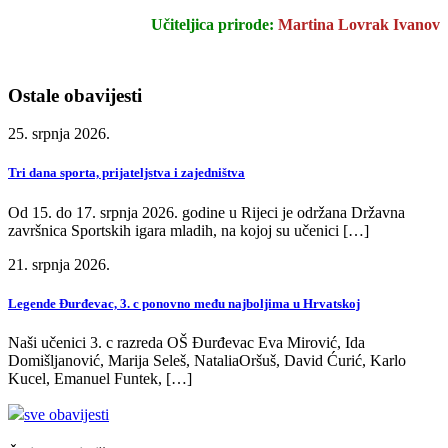
Učiteljica prirode:
Martina Lovrak Ivanov
Ostale obavijesti
25. srpnja 2026.
Tri dana sporta, prijateljstva i zajedništva
Od 15. do 17. srpnja 2026. godine u Rijeci je održana Državna
završnica Sportskih igara mladih, na kojoj su učenici […]
21. srpnja 2026.
Legende Đurđevac, 3. c ponovno među najboljima u Hrvatskoj
Naši učenici 3. c razreda OŠ Đurđevac Eva Mirović, Ida
Domišljanović, Marija Seleš, NataliaOršuš, David Ćurić, Karlo
Kucel, Emanuel Funtek, […]
sve obavijesti