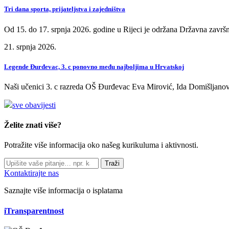
Tri dana sporta, prijateljstva i zajedništva
Od 15. do 17. srpnja 2026. godine u Rijeci je održana Državna završn
21. srpnja 2026.
Legende Đurđevac, 3. c ponovno među najboljima u Hrvatskoj
Naši učenici 3. c razreda OŠ Đurđevac Eva Mirović, Ida Domišljanov
sve obavijesti
Želite znati više?
Potražite više informacija oko našeg kurikuluma i aktivnosti.
Traži
Kontaktirajte nas
Saznajte više informacija o isplatama
iTransparentnost