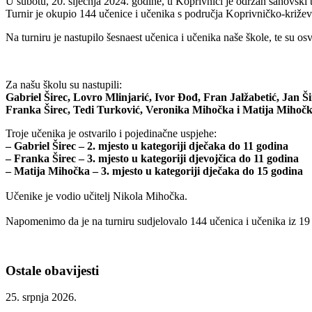
U subotu, 20. siječnja 2024. godine, u Koprivnici je održan šahovsk
Turnir je okupio 144 učenice i učenika s područja Koprivničko-križe
Na turniru je nastupilo šesnaest učenica i učenika naše škole, te su osv
Za našu školu su nastupili:
Gabriel Širec, Lovro Mlinjarić, Ivor Đođ, Fran Jalžabetić, Jan 
Franka Širec, Tedi Turković, Veronika Mihočka i Matija Mihočk
Troje učenika je ostvarilo i pojedinačne uspjehe:
– Gabriel Širec – 2. mjesto u kategoriji dječaka do 11 godina
– Franka Širec – 3. mjesto u kategoriji djevojčica do 11 godina
– Matija Mihočka – 3. mjesto u kategoriji dječaka do 15 godina
Učenike je vodio učitelj Nikola Mihočka.
Napomenimo da je na turniru sudjelovalo 144 učenica i učenika iz 19
Ostale obavijesti
25. srpnja 2026.