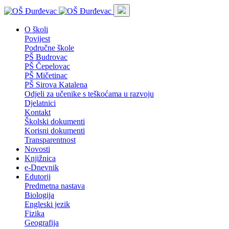
O školi
Povijest
Područne škole
PŠ Budrovac
PŠ Čepelovac
PŠ Mičetinac
PŠ Sirova Katalena
Odjeli za učenike s teškoćama u razvoju
Djelatnici
Kontakt
Školski dokumenti
Korisni dokumenti
Transparentnost
Novosti
Knjižnica
e-Dnevnik
Edutorij
Predmetna nastava
Biologija
Engleski jezik
Fizika
Geografija