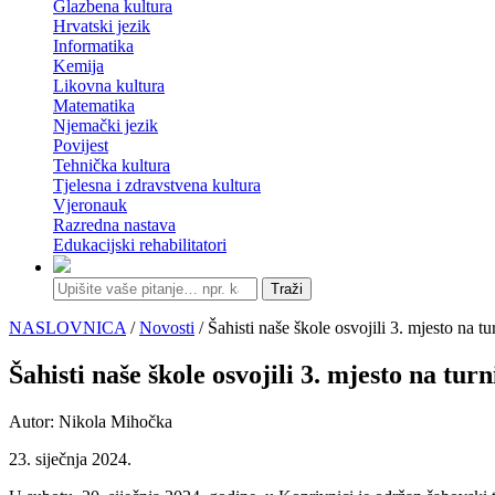
Glazbena kultura
Hrvatski jezik
Informatika
Kemija
Likovna kultura
Matematika
Njemački jezik
Povijest
Tehnička kultura
Tjelesna i zdravstvena kultura
Vjeronauk
Razredna nastava
Edukacijski rehabilitatori
Traži
NASLOVNICA
/
Novosti
/ Šahisti naše škole osvojili 3. mjesto na 
Šahisti naše škole osvojili 3. mjesto na tur
Autor: Nikola Mihočka
23. siječnja 2024.