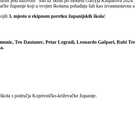
i turnir pod nazivom “Šah uz školu po modelu Garryja Kasparova 2024.
vačke županije koji u svojim školama pohađaju šah kao izvannastavnu a
ojili
3. mjesto u ekipnom poretku županijskih škola
!
Šimunic, Teo Dautanec, Petar Legradi, Leonardo Gašpari, Rubi Ter
a.
 škola s područja Koprivničko-križevačke županije.