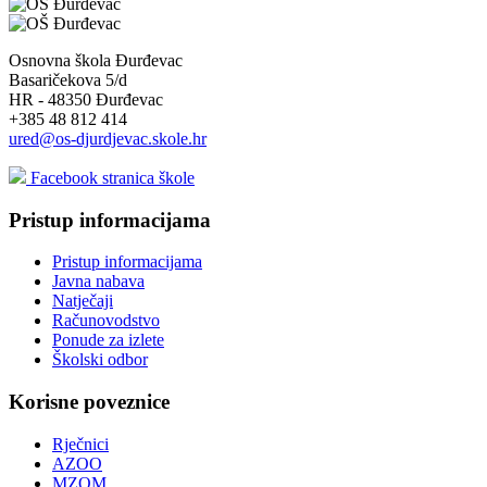
Osnovna škola Đurđevac
Basaričekova 5/d
HR - 48350 Đurđevac
+385 48 812 414
ured@os-djurdjevac.skole.hr
Facebook stranica škole
Pristup informacijama
Pristup informacijama
Javna nabava
Natječaji
Računovodstvo
Ponude za izlete
Školski odbor
Korisne poveznice
Rječnici
AZOO
MZOM