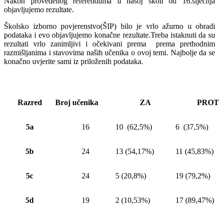
Nakon provedenog referenduma u našoj školi od 16.siječnja
objavljujemo rezultate.
Školsko izborno povjerenstvo(ŠIP) bilo je vrlo ažurno u obradi
podataka i evo objavljujemo konačne rezultate.Treba istaknuti da su
rezultati vrlo zanimljivi i očekivani prema prema prethodnim
razmišljanima i stavovima naših učenika o ovoj temi. Najbolje da se
konačno uvjerite sami iz priloženih podataka.
Razred
Broj učenika
ZA
PROT
5a
16
10 (62,5%)
6 (37,5%)
5b
24
13 (54,17%)
11 (45,83%)
5c
24
5 (20,8%)
19 (79,2%)
5d
19
2 (10,53%)
17 (89,47%)