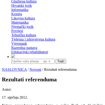
Glazbena kultura
Hrvatski jezik
Informatika
Kemija
Likovna kultura
Matematika
Njemački jezik
Povijest
Tehnička kultura
Tjelesna i zdravstvena kultura
Vjeronauk
Razredna nastava
Edukacijski rehabilitatori
Traži
NASLOVNICA
/
Novosti
/ Rezultati referenduma
Rezultati referenduma
Autor:
17. siječnja 2012.