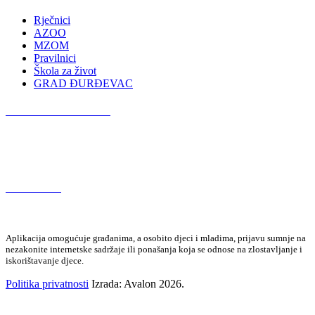
Rječnici
AZOO
MZOM
Pravilnici
Škola za život
GRAD ĐURĐEVAC
Podcast OŠ Đurđevac
Red Button
Aplikacija omogućuje građanima, a osobito djeci i mladima, prijavu sumnje na
nezakonite internetske sadržaje ili ponašanja koja se odnose na zlostavljanje i
iskorištavanje djece.
Politika privatnosti
Izrada: Avalon 2026.