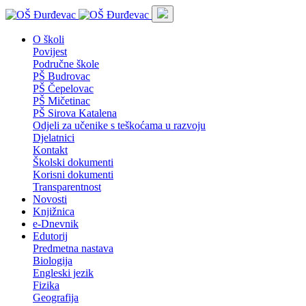
O školi
Povijest
Područne škole
PŠ Budrovac
PŠ Čepelovac
PŠ Mičetinac
PŠ Sirova Katalena
Odjeli za učenike s teškoćama u razvoju
Djelatnici
Kontakt
Školski dokumenti
Korisni dokumenti
Transparentnost
Novosti
Knjižnica
e-Dnevnik
Edutorij
Predmetna nastava
Biologija
Engleski jezik
Fizika
Geografija