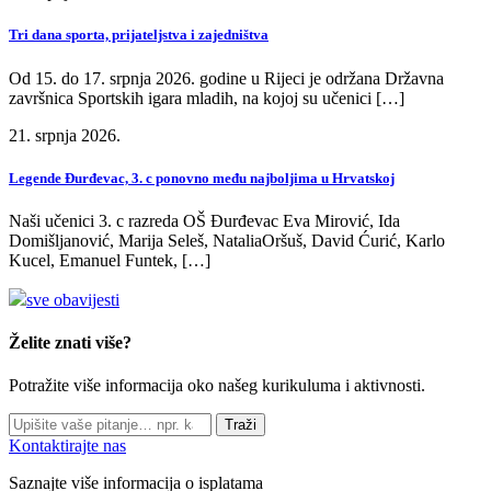
Tri dana sporta, prijateljstva i zajedništva
Od 15. do 17. srpnja 2026. godine u Rijeci je održana Državna
završnica Sportskih igara mladih, na kojoj su učenici […]
21. srpnja 2026.
Legende Đurđevac, 3. c ponovno među najboljima u Hrvatskoj
Naši učenici 3. c razreda OŠ Đurđevac Eva Mirović, Ida
Domišljanović, Marija Seleš, NataliaOršuš, David Ćurić, Karlo
Kucel, Emanuel Funtek, […]
sve obavijesti
Želite znati više?
Potražite više informacija oko našeg kurikuluma i aktivnosti.
Traži
Kontaktirajte nas
Saznajte više informacija o isplatama