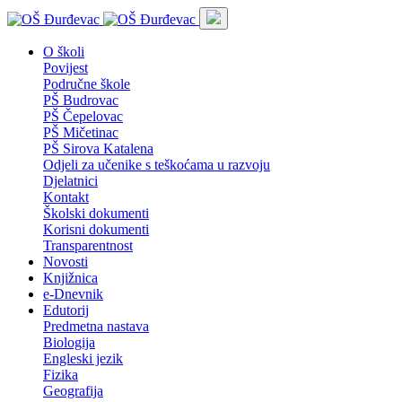
O školi
Povijest
Područne škole
PŠ Budrovac
PŠ Čepelovac
PŠ Mičetinac
PŠ Sirova Katalena
Odjeli za učenike s teškoćama u razvoju
Djelatnici
Kontakt
Školski dokumenti
Korisni dokumenti
Transparentnost
Novosti
Knjižnica
e-Dnevnik
Edutorij
Predmetna nastava
Biologija
Engleski jezik
Fizika
Geografija