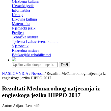
Glazbena kultura
Hrvatski jezik
Informatika
Kemija
Likovna kultura
Matematika
Njemački jezik
Povijest
Tehnička kultura
Tjelesna i zdravstvena kultura
Vjeronauk
Razredna nastava
Edukacijski rehabilitatori
Traži
NASLOVNICA
/
Novosti
/ Rezultati Međunarodnog natjecanja iz
engleskoga jezika HIPPO 2017
Rezultati Međunarodnog natjecanja iz
engleskoga jezika HIPPO 2017
Autor: Arijana Lenardić