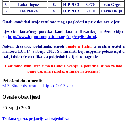
5.
Luka Rogoz
8.
HIPPO 3
69/70
Ivan Grgec
6.
Tea Pleško
8.
HIPPO 3
69/70
Pavla Delija
Ostali kandidati svoje rezultate mogu pogledati u privitku ove vijesti.
Ljestvice konačnog poretka kandidata u Hrvatskoj možete vidjeti
na
http://www.hippo-competition.org/eng/english.html
.
Nakon
državnog polufinala, slijedi
finale
u Italiji
u pratnji učitelja
mentora 13. i 14. svibnja 2017. Svi finalisti koji uspješno polože ispit u
Italiji dobit će certifikat, a pobjednici vrijedne nagrade.
Čestitamo svim učenicima na sudjelovanju, a polufinalistima želimo
puno uspjeha i prolaz u finale natjecanja!
Priloženi dokumenti:
617_Students_results_Hippo_2017.xlsx
Ostale obavijesti
25. srpnja 2026.
Tri dana sporta, prijateljstva i zajedništva