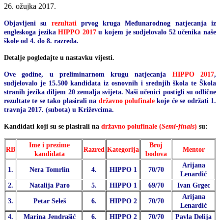
26. ožujka 2017.
Objavljeni su
rezultati
prvog kruga Međunarodnog natjecanja iz
engleskoga jezika
HIPPO 2017
u kojem je sudjelovalo 52 učenika naše
škole od 4. do 8. razreda.
Detalje pogledajte u nastavku vijesti.
Ove godine, u preliminarnom krugu natjecanja
HIPPO 2017
,
sudjelovalo je 15.500 kandidata iz osnovnih i srednjih škola te Škola
stranih jezika diljem 20 zemalja svijeta. Naši učenici postigli su odlične
rezultate te se tako plasirali na
državno polufinale
koje će se održati 1.
travnja 2017. (subota) u Križevcima.
Kandidati koji su se plasirali na
državno polufinale (
Semi-finals
)
su:
Ime i prezime
Broj
RB
Razred
Kategorija
Mentor
kandidata
bodova
Arijana
1.
Nera Tomrlin
4.
HIPPO 1
70/70
Lenardić
2.
Natalija Paro
5.
HIPPO 1
69/70
Ivan Grgec
Arijana
3.
Petar Seleš
6.
HIPPO 2
70/70
Lenardić
4.
Marina Jendrašić
6.
HIPPO 2
70/70
Pavla Delija