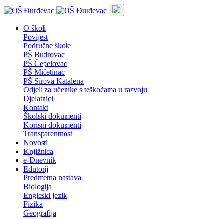
O školi
Povijest
Područne škole
PŠ Budrovac
PŠ Čepelovac
PŠ Mičetinac
PŠ Sirova Katalena
Odjeli za učenike s teškoćama u razvoju
Djelatnici
Kontakt
Školski dokumenti
Korisni dokumenti
Transparentnost
Novosti
Knjižnica
e-Dnevnik
Edutorij
Predmetna nastava
Biologija
Engleski jezik
Fizika
Geografija