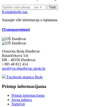
Traži
Kontaktirajte nas
Saznajte više informacija o isplatama
iTransparentnost
Osnovna škola Đurđevac
Basaričekova 5/d
HR - 48350 Đurđevac
+385 48 812 414
ured@os-djurdjevac.skole.hr
Facebook stranica škole
Pristup informacijama
Pristup informacijama
Javna nabava
Natječaji