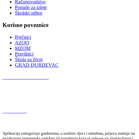
Računovodstvo
Ponude za izlete
Školski odbor
Korisne poveznice
Rječnici
AZOO
MZOM
Pravilnici
Škola za život
GRAD ĐURĐEVAC
Podcast OŠ Đurđevac
Red Button
Aplikacija omogućuje građanima, a osobito djeci i mladima, prijavu sumnje na
nezakonite internetske sadržaje ili ponašanja koja se odnose na zlostavljanje i