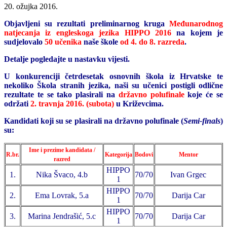
20. ožujka 2016.
Objavljeni su rezultati preliminarnog kruga
Međunarodnog
natjecanja iz engleskoga jezika HIPPO 2016
na kojem je
sudjelovalo
50 učenika
naše škole
od 4. do 8. razreda
.
Detalje pogledajte u nastavku vijesti.
U konkurenciji četrdesetak osnovnih škola iz Hrvatske te
nekoliko Škola stranih jezika, naši su učenici postigli odlične
rezultate te se tako plasirali na
državno polufinale
koje će se
održati
2. travnja 2016. (subota)
u Križevcima.
Kandidati koji su se plasirali na državno polufinale (
Semi-finals
)
su:
Ime i prezime kandidata /
R.br.
Kategorija
Bodovi
Mentor
razred
HIPPO
1.
Nika Švaco, 4.b
70/70
Ivan Grgec
1
HIPPO
2.
Ema Lovrak, 5.a
70/70
Darija Car
1
HIPPO
3.
Marina Jendrašić, 5.c
70/70
Darija Car
1