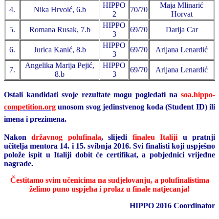
HIPPO
Maja Mlinarić
4.
Nika Hrvoić, 6.b
70/70
2
Horvat
HIPPO
5.
Romana Rusak, 7.b
69/70
Darija Car
3
HIPPO
6.
Jurica Kanić, 8.b
69/70
Arijana Lenardić
3
Angelika Marija Pejić,
HIPPO
7.
69/70
Arijana Lenardić
8.b
3
Ostali kandidati svoje rezultate mogu pogledati na
soa.hippo-
competition.org
unosom svog jedinstvenog koda (Student ID) ili
imena i prezimena.
Nakon
državnog polufinala
, slijedi
finaleu Italiji
u pratnji
učitelja mentora 14. i 15. svibnja 2016. Svi finalisti koji uspješno
polože ispit u Italiji dobit će certifikat, a pobjednici vrijedne
nagrade.
Čestitamo svim učenicima na sudjelovanju, a polufinalistima
želimo puno uspjeha i prolaz u finale natjecanja!
HIPPO 2016 Coordinator