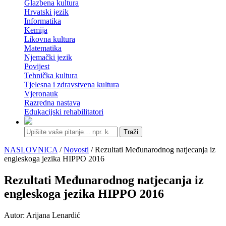
Glazbena kultura
Hrvatski jezik
Informatika
Kemija
Likovna kultura
Matematika
Njemački jezik
Povijest
Tehnička kultura
Tjelesna i zdravstvena kultura
Vjeronauk
Razredna nastava
Edukacijski rehabilitatori
Traži
NASLOVNICA
/
Novosti
/ Rezultati Međunarodnog natjecanja iz
engleskoga jezika HIPPO 2016
Rezultati Međunarodnog natjecanja iz
engleskoga jezika HIPPO 2016
Autor: Arijana Lenardić