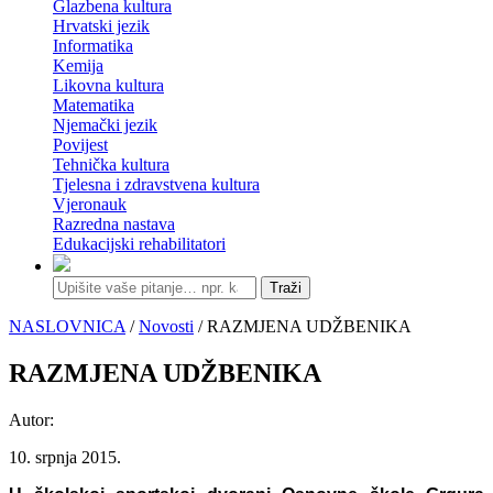
Glazbena kultura
Hrvatski jezik
Informatika
Kemija
Likovna kultura
Matematika
Njemački jezik
Povijest
Tehnička kultura
Tjelesna i zdravstvena kultura
Vjeronauk
Razredna nastava
Edukacijski rehabilitatori
Traži
NASLOVNICA
/
Novosti
/ RAZMJENA UDŽBENIKA
RAZMJENA UDŽBENIKA
Autor:
10. srpnja 2015.