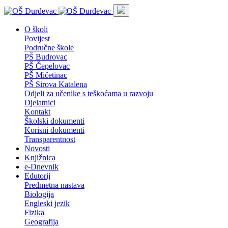
O školi
Povijest
Područne škole
PŠ Budrovac
PŠ Čepelovac
PŠ Mičetinac
PŠ Sirova Katalena
Odjeli za učenike s teškoćama u razvoju
Djelatnici
Kontakt
Školski dokumenti
Korisni dokumenti
Transparentnost
Novosti
Knjižnica
e-Dnevnik
Edutorij
Predmetna nastava
Biologija
Engleski jezik
Fizika
Geografija