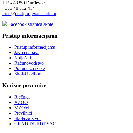
HR - 48350 Đurđevac
+385 48 812 414
ured@os-djurdjevac.skole.hr
Facebook stranica škole
Pristup informacijama
Pristup informacijama
Javna nabava
Natječaji
Računovodstvo
Ponude za izlete
Školski odbor
Korisne poveznice
Rječnici
AZOO
MZOM
Pravilnici
Škola za život
GRAD ĐURĐEVAC