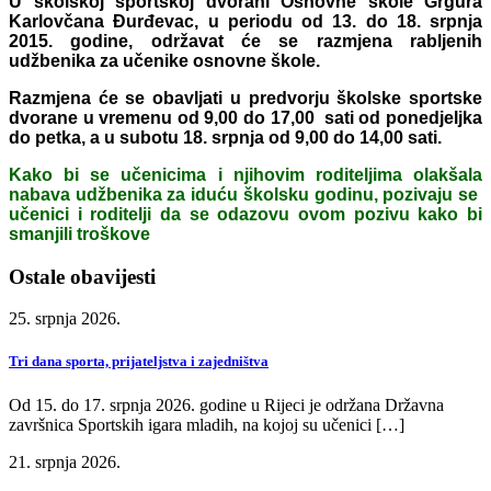
U školskoj sportskoj dvorani Osnovne škole Grgura
Karlovčana Đurđevac, u periodu od 13. do 18. srpnja
2015. godine, održavat će se razmjena rabljenih
udžbenika za učenike osnovne škole.
Razmjena će se obavljati u predvorju školske sportske
dvorane u vremenu od 9,00 do 17,00 sati od ponedjeljka
do petka, a u subotu 18. srpnja od 9,00 do 14,00 sati.
Kako bi se učenicima i njihovim roditeljima olakšala
nabava udžbenika za iduću školsku godinu, pozivaju se
učenici i roditelji da se odazovu ovom pozivu kako bi
smanjili troškove
Ostale obavijesti
25. srpnja 2026.
Tri dana sporta, prijateljstva i zajedništva
Od 15. do 17. srpnja 2026. godine u Rijeci je održana Državna
završnica Sportskih igara mladih, na kojoj su učenici […]
21. srpnja 2026.