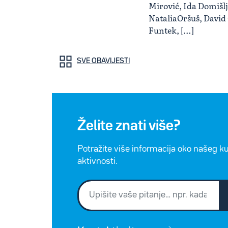
Mirović, Ida Domišlj
NataliaOršuš, David
Funtek, […]
SVE OBAVIJESTI
Želite znati više?
Potražite više informacija oko našeg k
aktivnosti.