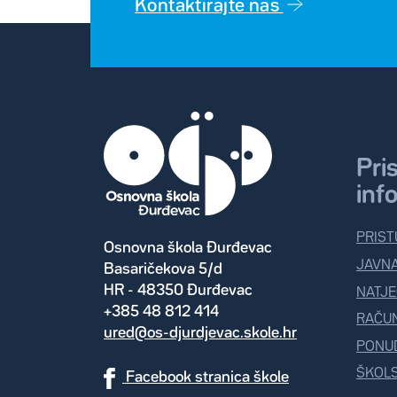
Kontaktirajte nas
Pri
inf
PRIST
Osnovna škola Đurđevac
JAVN
Basaričekova 5/d
HR - 48350 Đurđevac
NATJE
+385 48 812 414
RAČU
ured@os-djurdjevac.skole.hr
PONUD
ŠKOLS
Facebook stranica škole