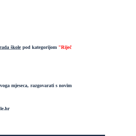
u rada škole
pod kategorijom
"Riječ
voga mjeseca, razgovarati s novim
le.hr