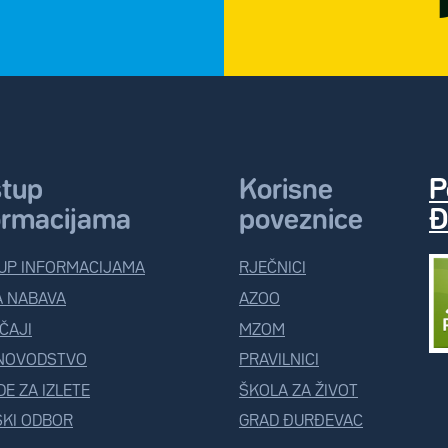
stup
Korisne
P
ormacijama
poveznice
Đ
UP INFORMACIJAMA
RJEČNICI
A NABAVA
AZOO
ČAJI
MZOM
NOVODSTVO
PRAVILNICI
E ZA IZLETE
ŠKOLA ZA ŽIVOT
KI ODBOR
GRAD ĐURĐEVAC