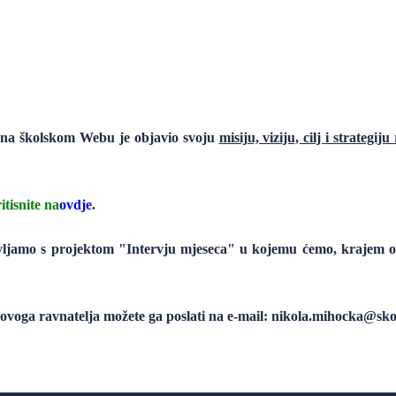
na školskom Webu je objavio svoju
misiju, viziju, cilj i strategij
ritisnite na
ovdje
.
ljamo s projektom "Intervju mjeseca" u kojemu ćemo, krajem o
a novoga ravnatelja možete ga poslati na e-mail: nikola.mihocka@sko