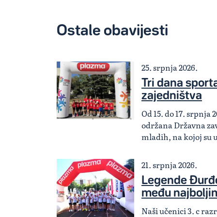
Ostale obavijesti
25. srpnja 2026.
Tri dana sporta,
zajedništva
Od 15. do 17. srpnja 2
održana Državna zav
mladih, na kojoj su 
21. srpnja 2026.
Legende Đurđe
među najbolji
Naši učenici 3. c ra