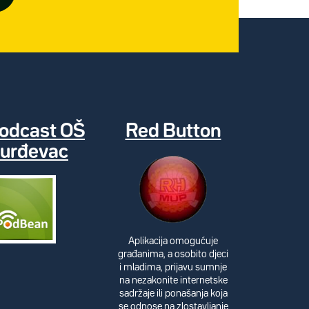
odcast OŠ
Red Button
urđevac
Aplikacija omogućuje
građanima, a osobito djeci
i mladima, prijavu sumnje
na nezakonite internetske
sadržaje ili ponašanja koja
se odnose na zlostavljanje