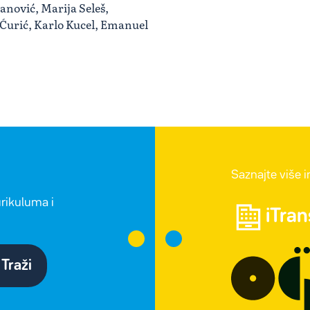
anović, Marija Seleš,
 Ćurić, Karlo Kucel, Emanuel
Saznajte više 
urikuluma i
iTra
Traži