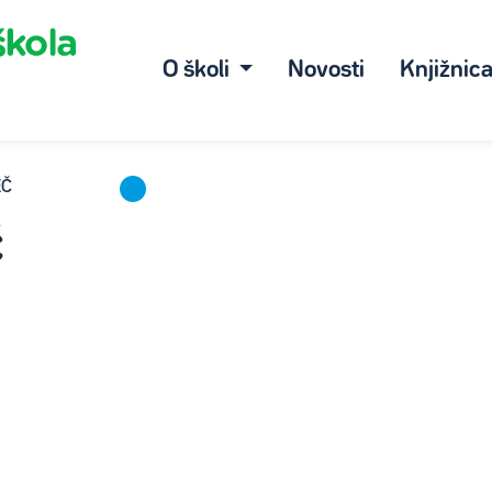
O školi
Novosti
Knjižnic
EČ
č