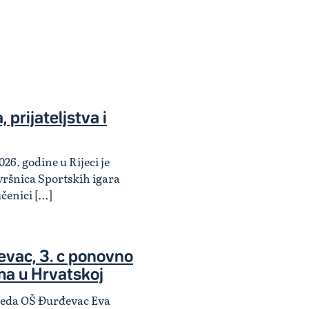
 prijateljstva i
026. godine u Rijeci je
ršnica Sportskih igara
učenici […]
vac, 3. c ponovno
ma u Hrvatskoj
zreda OŠ Đurđevac Eva