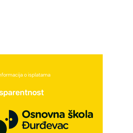
informacija o isplatama
nsparentnost