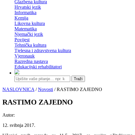
Glazbena kultura
Hrvatski jezik
Informatika
Kemija
Likovna kultura
Matematika
Njemački jezik
Povijest
Tehnička kultura
Tjelesna i zdravstvena kultura
Vjeronauk
Razredna nastava
Edukacijski rehabilitatori
Traži
NASLOVNICA
/
Novosti
/ RASTIMO ZAJEDNO
RASTIMO ZAJEDNO
Autor:
12. svibnja 2017.