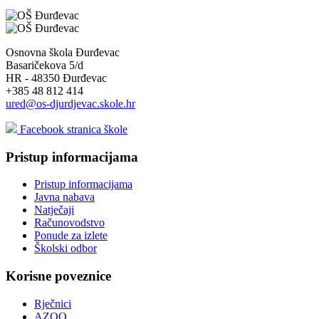
Osnovna škola Đurđevac
Basaričekova 5/d
HR - 48350 Đurđevac
+385 48 812 414
ured@os-djurdjevac.skole.hr
Facebook stranica škole
Pristup informacijama
Pristup informacijama
Javna nabava
Natječaji
Računovodstvo
Ponude za izlete
Školski odbor
Korisne poveznice
Rječnici
AZOO