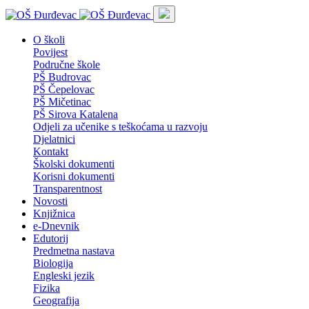
O školi
Povijest
Područne škole
PŠ Budrovac
PŠ Čepelovac
PŠ Mičetinac
PŠ Sirova Katalena
Odjeli za učenike s teškoćama u razvoju
Djelatnici
Kontakt
Školski dokumenti
Korisni dokumenti
Transparentnost
Novosti
Knjižnica
e-Dnevnik
Edutorij
Predmetna nastava
Biologija
Engleski jezik
Fizika
Geografija