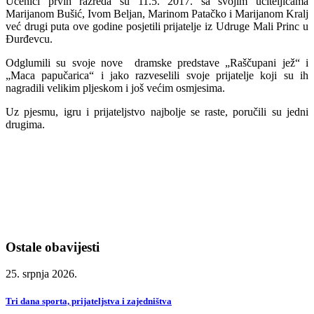
Učenici prvih razreda su 11.5. 2017. sa svojim učiteljicama
Marijanom Bušić, Ivom Beljan, Marinom Patačko i Marijanom Kralj
već drugi puta ove godine posjetili prijatelje iz Udruge Mali Princ u
Đurđevcu.
Odglumili su svoje nove dramske predstave „Raščupani jež“ i
„Maca papučarica“ i jako razveselili svoje prijatelje koji su ih
nagradili velikim pljeskom i još većim osmjesima.
Uz pjesmu, igru i prijateljstvo najbolje se raste, poručili su jedni
drugima.
Ostale obavijesti
25. srpnja 2026.
Tri dana sporta, prijateljstva i zajedništva