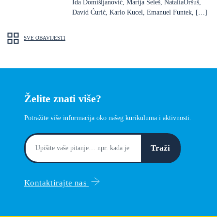
Ida Domišljanović, Marija Seleš, NataliaOršuš,
David Ćurić, Karlo Kucel, Emanuel Funtek, […]
SVE OBAVIJESTI
Želite znati više?
Potražite više informacija oko našeg kurikuluma i aktivnosti.
Traži
Kontaktirajte nas