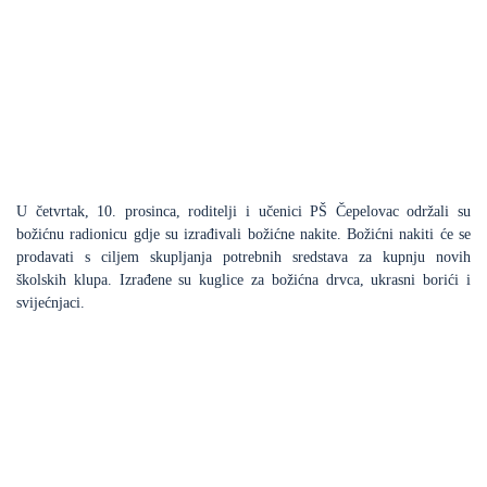
U četvrtak, 10. prosinca, roditelji i učenici PŠ Čepelovac održali su
božićnu radionicu gdje su izrađivali božićne nakite. Božićni nakiti će se
prodavati s ciljem skupljanja potrebnih sredstava za kupnju novih
školskih klupa. Izrađene su kuglice za božićna drvca, ukrasni borići i
svijećnjaci.