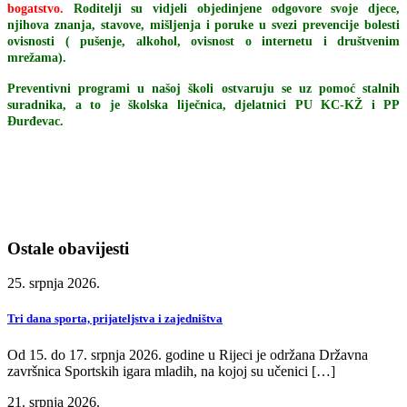
bogatstvo.
Roditelji su vidjeli objedinjene odgovore svoje djece,
njihova znanja, stavove, mišljenja i poruke u svezi prevencije bolesti
ovisnosti ( pušenje, alkohol, ovisnost o internetu i društvenim
mrežama).
Preventivni programi u našoj školi ostvaruju se uz pomoć stalnih
suradnika, a to je školska liječnica, djelatnici PU KC-KŽ i PP
Đurđevac.
Ostale obavijesti
25. srpnja 2026.
Tri dana sporta, prijateljstva i zajedništva
Od 15. do 17. srpnja 2026. godine u Rijeci je održana Državna
završnica Sportskih igara mladih, na kojoj su učenici […]
21. srpnja 2026.