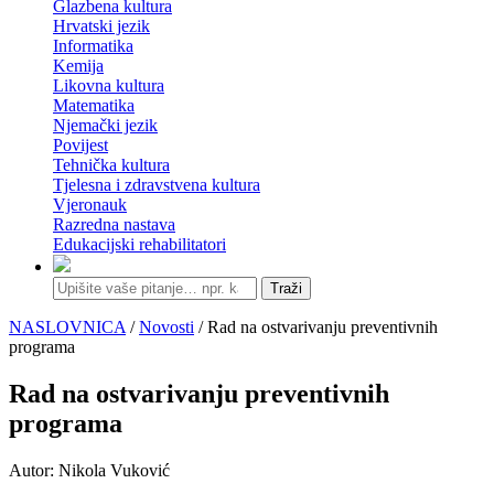
Glazbena kultura
Hrvatski jezik
Informatika
Kemija
Likovna kultura
Matematika
Njemački jezik
Povijest
Tehnička kultura
Tjelesna i zdravstvena kultura
Vjeronauk
Razredna nastava
Edukacijski rehabilitatori
Traži
NASLOVNICA
/
Novosti
/ Rad na ostvarivanju preventivnih
programa
Rad na ostvarivanju preventivnih
programa
Autor: Nikola Vuković