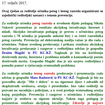
17. veljače 2017.
Ovaj tjedan za roditelje učenika petog i šestog razreda organizirani su
zajednički roditeljski sastanci s temom prevencije.
Za roditelje učenika
petog razreda
u uvodnom dijelu pedagog Nikola
Vuković prezentirao je rezultate akcijskog istraživanja Internet i
mladi. Akcijsko istraživanje pedagog je proveo s učenicima petog
razreda ( 78 učenika je popunilo anketni list) i sa četiri razrednika
petog razreda. Prevencija od elektronskog nasilja važan je dio rada s
učenicima. Nakon uvodnog predavanja i prikaza rezultata akcijskog
istraživanja predavanje i razgovor s roditeljima održao je gospodin
Dražen Magdić iz PU KC-KŽ
. Naglasak je bio na korištenju
društvenih mreža, Interneta i problema mladih u komunikaciji putem
društvenih mreža. Gospodin Magdić dao je niz savjeta roditeljima i
ponudio pomoć u rješavanju eventualnih problema.
Za roditelje učenika
šestog razreda
predavanje i prezentaciju rada
održao je gospodin
Mato Radotović iz PU KC-KŽ
. Naglasak je bio na
provedbu akcije "Mir i dobro" te na sigurnost djece i odraslih od
eksplozivnih sredstava, oružja i pirotehnike. Isto tako roditelji su
pozvani na suradnju s policijom, a u svezi predaje eventualnog oružja
kojeg posjeduju. Prevencija i razgovor s učenicima i roditeljima
najjače je sredstvo za sigurno okružje. Nakon toga pedagog je
prezentirao rezultate akcijskog istraživanja:
Zdravlje je najveće