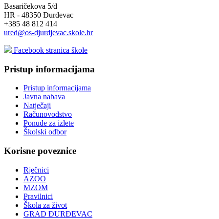
Basaričekova 5/d
HR - 48350 Đurđevac
+385 48 812 414
ured@os-djurdjevac.skole.hr
Facebook stranica škole
Pristup informacijama
Pristup informacijama
Javna nabava
Natječaji
Računovodstvo
Ponude za izlete
Školski odbor
Korisne poveznice
Rječnici
AZOO
MZOM
Pravilnici
Škola za život
GRAD ĐURĐEVAC