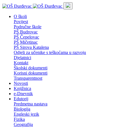
O školi
Povijest
Područne škole
PŠ Budrovac
PŠ Čepelovac
PŠ Mičetinac
PŠ Sirova Katalena
Odjeli za učenike s teškoćama u razvoju
Djelatnici
Kontakt
Školski dokumenti
Korisni dokumenti
Transparentnost
Novosti
Knjižnica
e-Dnevnik
Edutorij
Predmetna nastava
Biologija
Engleski jezik
Fizika
Geografija