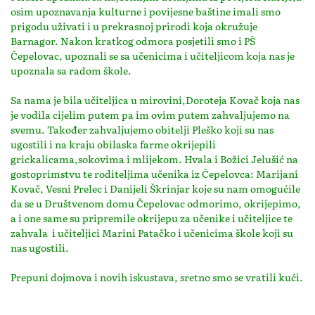
osim upoznavanja kulturne i povijesne baštine imali smo
prigodu uživati i u prekrasnoj prirodi koja okružuje
Barnagor. Nakon kratkog odmora posjetili smo i PŠ
Čepelovac, upoznali se sa učenicima i učiteljicom koja nas je
upoznala sa radom škole.
Sa nama je bila učiteljica u mirovini,Doroteja Kovač koja nas
je vodila cijelim putem pa im ovim putem zahvaljujemo na
svemu. Također zahvaljujemo obitelji Pleško koji su nas
ugostili i na kraju obilaska farme okrijepili
grickalicama,sokovima i mlijekom. Hvala i Božici Jelušić na
gostoprimstvu te roditeljima učenika iz Čepelovca: Marijani
Kovač, Vesni Prelec i Danijeli Škrinjar koje su nam omogućile
da se u Društvenom domu Čepelovac odmorimo, okrijepimo,
a i one same su pripremile okrijepu za učenike i učiteljice te
zahvala i učiteljici Marini Patačko i učenicima škole koji su
nas ugostili.
Prepuni dojmova i novih iskustava, sretno smo se vratili kući.