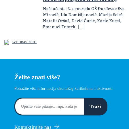
Naši učenici 3. c razreda OŠ Đurđevac Eva
Mirović, Ida Domišljanović, Marija Seleš,
NataliaOršuš, David Ćurić, Karlo Kucel,
Emanuel Funtek, […]
SVE OBAVIJESTI
Želite znati više?
Potražite više informacija oko našeg kurikuluma i aktivnosti.
Traži
Kontaktirajte nas