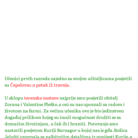
Učenici prvih razreda zajedno sa svojim učiteljicama posjetili
su
Čepelovac u petak 11.travnja.
U sklopu
terenske nastave
najprije smo posjetili obitelj
Zorana i Valentine Pleško,a oni su nas upoznali sa radom i
životom na farmi. Za većinu učenika ovo je bio jedinstven
događaj prilikom kojeg su imali mogućnost družiti se sa
domaćim životinjam, a čak ih i hraniti. Putovanje smo
nastavili posjetom Kuriji Barnagor u kojoj nas je gđa.Božica
Jelušić upoznala sa najbitnijim detaljima iz povijesti Kurije,a