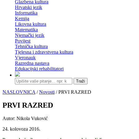
Glazbena kultura
Hrvatski jezik
Informatika
Kemija
Likovna kultura
Matematika
Njemački jezik
Povijest
Tehnička kultura
Tjelesna i zdravstvena kultura
Vjeronauk
Razredna nastava
Edukacijski rehabilitatori
Traži
NASLOVNICA
/
Novosti
/ PRVI RAZRED
PRVI RAZRED
Autor: Nikola Vuković
24. kolovoza 2016.