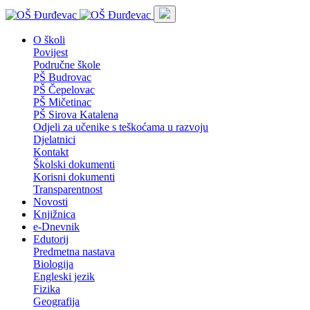
O školi
Povijest
Područne škole
PŠ Budrovac
PŠ Čepelovac
PŠ Mičetinac
PŠ Sirova Katalena
Odjeli za učenike s teškoćama u razvoju
Djelatnici
Kontakt
Školski dokumenti
Korisni dokumenti
Transparentnost
Novosti
Knjižnica
e-Dnevnik
Edutorij
Predmetna nastava
Biologija
Engleski jezik
Fizika
Geografija