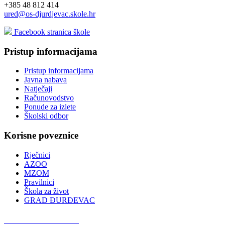
+385 48 812 414
ured@os-djurdjevac.skole.hr
Facebook stranica škole
Pristup informacijama
Pristup informacijama
Javna nabava
Natječaji
Računovodstvo
Ponude za izlete
Školski odbor
Korisne poveznice
Rječnici
AZOO
MZOM
Pravilnici
Škola za život
GRAD ĐURĐEVAC
Podcast OŠ Đurđevac