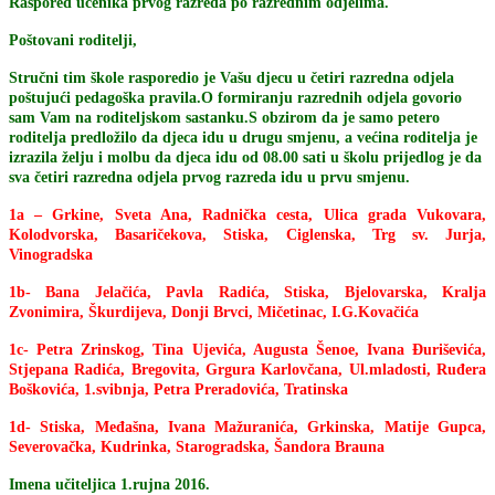
Raspored učenika prvog razreda po razrednim odjelima.
Poštovani roditelji,
Stručni tim škole rasporedio je Vašu djecu u četiri razredna odjela
poštujući pedagoška pravila.O formiranju razrednih odjela govorio
sam Vam na roditeljskom sastanku.S obzirom da je samo petero
roditelja predložilo da djeca idu u drugu smjenu, a većina roditelja je
izrazila želju i molbu da djeca idu od 08.00 sati u školu prijedlog je da
sva četiri razredna odjela prvog razreda idu u prvu smjenu.
1a – Grkine, Sveta Ana, Radnička cesta, Ulica grada Vukovara,
Kolodvorska, Basaričekova, Stiska, Ciglenska, Trg sv. Jurja,
Vinogradska
1b- Bana Jelačića, Pavla Radića, Stiska, Bjelovarska, Kralja
Zvonimira, Škurdijeva, Donji Brvci, Mičetinac, I.G.Kovačića
1c- Petra Zrinskog, Tina Ujevića, Augusta Šenoe, Ivana Đuriševića,
Stjepana Radića, Bregovita, Grgura Karlovčana, Ul.mladosti, Ruđera
Boškovića, 1.svibnja, Petra Preradovića, Tratinska
1d- Stiska, Međašna, Ivana Mažuranića, Grkinska, Matije Gupca,
Severovačka, Kudrinka, Starogradska, Šandora Brauna
Imena učiteljica 1.rujna 2016.