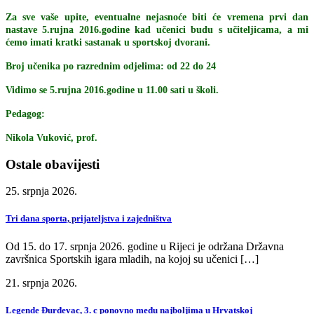
Za sve vaše upite, eventualne nejasnoće biti će vremena prvi dan
nastave 5.rujna 2016.godine kad učenici budu s učiteljicama, a mi
ćemo imati kratki sastanak u sportskoj dvorani.
Broj učenika po razrednim odjelima: od 22 do 24
Vidimo se 5.rujna 2016.godine u 11.00 sati u školi.
Pedagog:
Nikola Vuković, prof.
Ostale obavijesti
25. srpnja 2026.
Tri dana sporta, prijateljstva i zajedništva
Od 15. do 17. srpnja 2026. godine u Rijeci je održana Državna
završnica Sportskih igara mladih, na kojoj su učenici […]
21. srpnja 2026.
Legende Đurđevac, 3. c ponovno među najboljima u Hrvatskoj