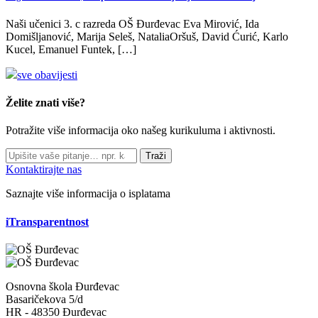
Naši učenici 3. c razreda OŠ Đurđevac Eva Mirović, Ida
Domišljanović, Marija Seleš, NataliaOršuš, David Ćurić, Karlo
Kucel, Emanuel Funtek, […]
sve obavijesti
Želite znati više?
Potražite više informacija oko našeg kurikuluma i aktivnosti.
Traži
Kontaktirajte nas
Saznajte više informacija o isplatama
iTransparentnost
Osnovna škola Đurđevac
Basaričekova 5/d
HR - 48350 Đurđevac