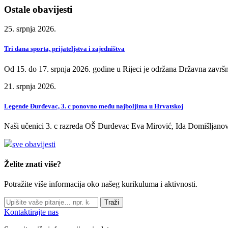
Ostale obavijesti
25. srpnja 2026.
Tri dana sporta, prijateljstva i zajedništva
Od 15. do 17. srpnja 2026. godine u Rijeci je održana Državna završn
21. srpnja 2026.
Legende Đurđevac, 3. c ponovno među najboljima u Hrvatskoj
Naši učenici 3. c razreda OŠ Đurđevac Eva Mirović, Ida Domišljanov
sve obavijesti
Želite znati više?
Potražite više informacija oko našeg kurikuluma i aktivnosti.
Traži
Kontaktirajte nas