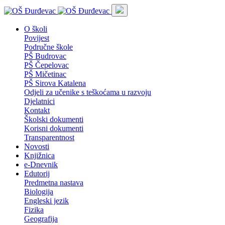
O školi
Povijest
Područne škole
PŠ Budrovac
PŠ Čepelovac
PŠ Mičetinac
PŠ Sirova Katalena
Odjeli za učenike s teškoćama u razvoju
Djelatnici
Kontakt
Školski dokumenti
Korisni dokumenti
Transparentnost
Novosti
Knjižnica
e-Dnevnik
Edutorij
Predmetna nastava
Biologija
Engleski jezik
Fizika
Geografija