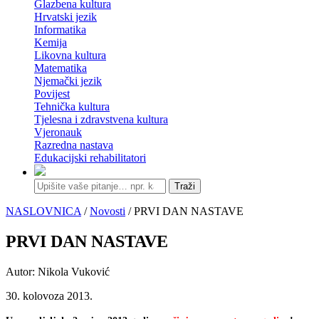
Glazbena kultura
Hrvatski jezik
Informatika
Kemija
Likovna kultura
Matematika
Njemački jezik
Povijest
Tehnička kultura
Tjelesna i zdravstvena kultura
Vjeronauk
Razredna nastava
Edukacijski rehabilitatori
Traži
NASLOVNICA
/
Novosti
/ PRVI DAN NASTAVE
PRVI DAN NASTAVE
Autor: Nikola Vuković
30. kolovoza 2013.