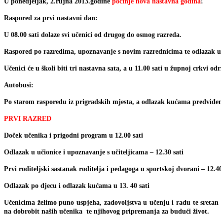
U ponedjeljak, 2.rujna 2013.godine
počinje nova nastavna godina
!
Raspored za prvi nastavni dan:
U 08.00 sati dolaze svi učenici od drugog do osmog razreda.
Raspored po razredima, upoznavanje s novim razrednicima te odlazak u 
Učenici će u školi biti tri nastavna sata, a u 11.00 sati u župnoj crkvi 
Autobusi:
Po starom rasporedu iz prigradskih mjesta, a odlazak kućama predviđen j
PRVI RAZRED
Doček učenika i prigodni program u 12.00 sati
Odlazak u učionice i upoznavanje s učiteljicama – 12.30 sati
Prvi roditeljski sastanak roditelja i pedagoga u sportskoj dvorani – 12.4
Odlazak po djecu i odlazak kućama u 13. 40 sati
Učenicima želimo puno uspjeha, zadovoljstva u učenju i radu te sretan
na dobrobit naših učenika te njihovog pripremanja za budući život.