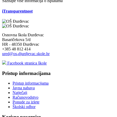
Saznajte više informacija o isplatama
iTransparentnost
Osnovna škola Đurđevac
Basaričekova 5/d
HR - 48350 Đurđevac
+385 48 812 414
ured@os-djurdjevac.skole.hr
Facebook stranica škole
Pristup informacijama
Pristup informacijama
Javna nabava
Natječaji
Računovodstvo
Ponude za izlete
Školski odbor
Korisne poveznice