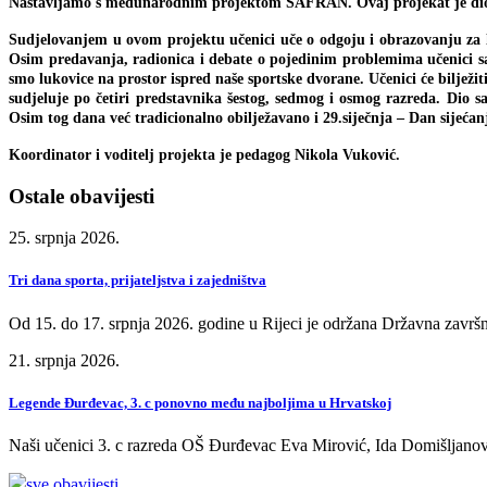
Nastavljamo s međunarodnim projektom ŠAFRAN. Ovaj projekat je dio 
Sudjelovanjem u ovom projektu učenici uče o odgoju i obrazovanju za l
Osim predavanja, radionica i debate o pojedinim problemima učenici sade
smo lukovice na prostor ispred naše sportske dvorane. Učenici će bilježi
sudjeluje po četiri predstavnika šestog, sedmog i osmog razreda. Dio sa
Osim tog dana već tradicionalno obilježavano i 29.siječnja – Dan sijećan
Koordinator i voditelj projekta je pedagog Nikola Vuković.
Ostale obavijesti
25. srpnja 2026.
Tri dana sporta, prijateljstva i zajedništva
Od 15. do 17. srpnja 2026. godine u Rijeci je održana Državna završn
21. srpnja 2026.
Legende Đurđevac, 3. c ponovno među najboljima u Hrvatskoj
Naši učenici 3. c razreda OŠ Đurđevac Eva Mirović, Ida Domišljanov
sve obavijesti