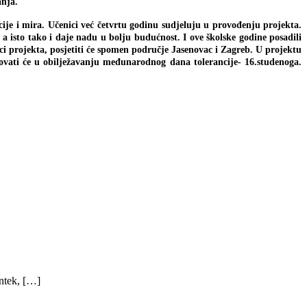
nja.
je i mira. Učenici već četvrtu godinu sudjeluju u provođenju projekta.
a isto tako i daje nadu u bolju budućnost. I ove školske godine posadili
ici projekta, posjetiti će spomen područje Jasenovac i Zagreb. U projektu
jelovati će u obilježavanju međunarodnog dana tolerancije- 16.studenoga.
ntek, […]