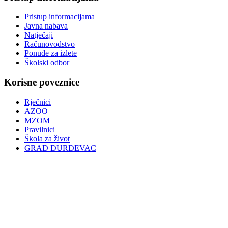
Pristup informacijama
Javna nabava
Natječaji
Računovodstvo
Ponude za izlete
Školski odbor
Korisne poveznice
Rječnici
AZOO
MZOM
Pravilnici
Škola za život
GRAD ĐURĐEVAC
Podcast OŠ Đurđevac