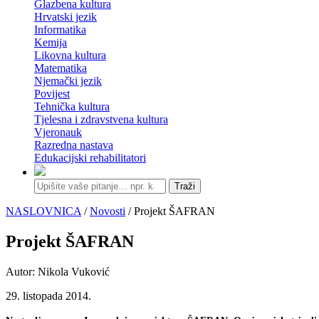
Glazbena kultura
Hrvatski jezik
Informatika
Kemija
Likovna kultura
Matematika
Njemački jezik
Povijest
Tehnička kultura
Tjelesna i zdravstvena kultura
Vjeronauk
Razredna nastava
Edukacijski rehabilitatori
Traži
NASLOVNICA
/
Novosti
/ Projekt ŠAFRAN
Projekt ŠAFRAN
Autor: Nikola Vuković
29. listopada 2014.