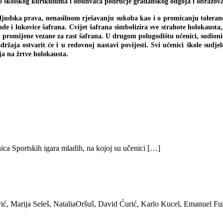
školskog kurikuluma i obuhvaća područje građanskog odgoja i obrazova
judska prava, nenasilnom rješavanju sukoba kao i o promicanju toleranci
 i lukovice šafrana. Cvijet šafrana simbolizira sve strahote holokausta, 
ti promijene vezane za rast šafrana. U drugom polugodištu učenici, sudion
držaja ostvarit će i u redovnoj nastavi povijesti. Svi učenici škole sud
ja na žrtve holokausta.
ica Sportskih igara mladih, na kojoj su učenici […]
ić, Marija Seleš, NataliaOršuš, David Ćurić, Karlo Kucel, Emanuel Fu