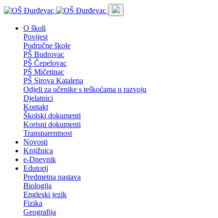
O školi
Povijest
Područne škole
PŠ Budrovac
PŠ Čepelovac
PŠ Mičetinac
PŠ Sirova Katalena
Odjeli za učenike s teškoćama u razvoju
Djelatnici
Kontakt
Školski dokumenti
Korisni dokumenti
Transparentnost
Novosti
Knjižnica
e-Dnevnik
Edutorij
Predmetna nastava
Biologija
Engleski jezik
Fizika
Geografija