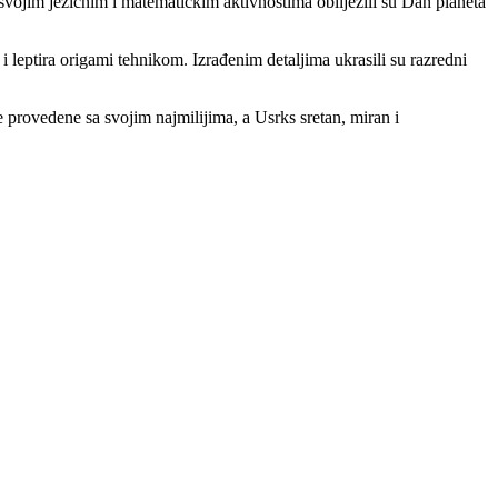
svojim jezičnim i matematičkim aktivnostima obilježili su Dan planeta
 i leptira origami tehnikom. Izrađenim detaljima ukrasili su razredni
provedene sa svojim najmilijima, a Usrks sretan, miran i