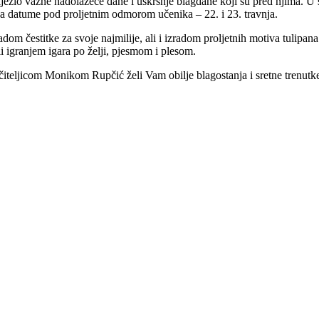
ježio važne nadolazeće dane i uskršnje blagdane koji su pred njima. U 
na datume pod proljetnim odmorom učenika – 22. i 23. travnja.
adom čestitke za svoje najmilije, ali i izradom proljetnih motiva tulipana
li igranjem igara po želji, pjesmom i plesom.
eljicom Monikom Rupčić želi Vam obilje blagostanja i sretne trenutke 