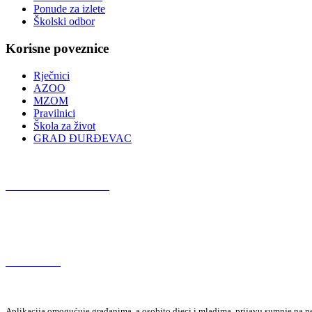
Ponude za izlete
Školski odbor
Korisne poveznice
Rječnici
AZOO
MZOM
Pravilnici
Škola za život
GRAD ĐURĐEVAC
Podcast OŠ Đurđevac
Red Button
Aplikacija omogućuje građanima, a osobito djeci i mladima, prijavu sumnje na neza