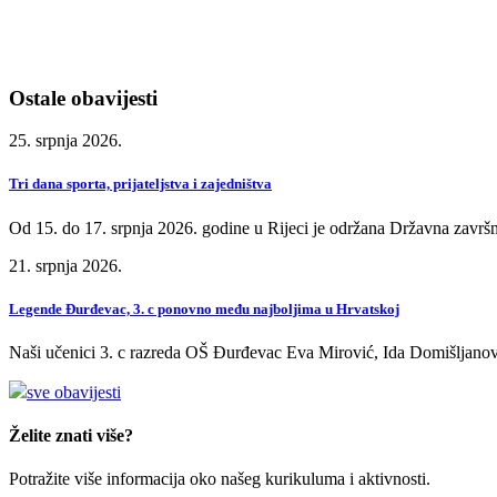
Ostale obavijesti
25. srpnja 2026.
Tri dana sporta, prijateljstva i zajedništva
Od 15. do 17. srpnja 2026. godine u Rijeci je održana Državna završn
21. srpnja 2026.
Legende Đurđevac, 3. c ponovno među najboljima u Hrvatskoj
Naši učenici 3. c razreda OŠ Đurđevac Eva Mirović, Ida Domišljanov
sve obavijesti
Želite znati više?
Potražite više informacija oko našeg kurikuluma i aktivnosti.