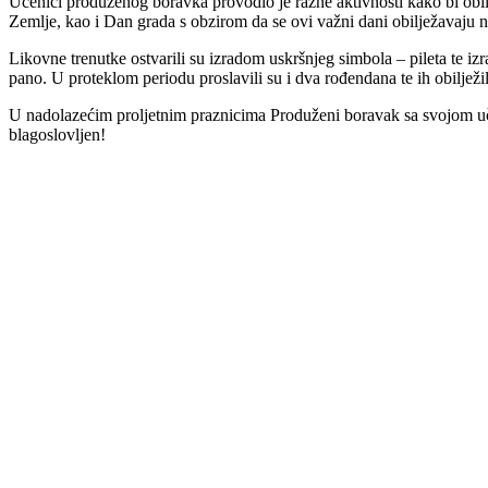
Učenici produženog boravka provodio je razne aktivnosti kako bi obil
Zemlje, kao i Dan grada s obzirom da se ovi važni dani obilježavaju 
Likovne trenutke ostvarili su izradom uskršnjeg simbola – pileta te izr
pano. U proteklom periodu proslavili su i dva rođendana te ih obilježi
U nadolazećim proljetnim praznicima Produženi boravak sa svojom učit
blagoslovljen!