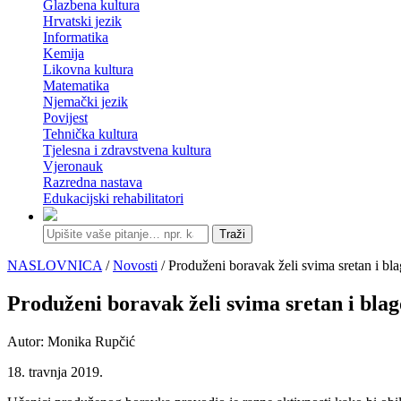
Glazbena kultura
Hrvatski jezik
Informatika
Kemija
Likovna kultura
Matematika
Njemački jezik
Povijest
Tehnička kultura
Tjelesna i zdravstvena kultura
Vjeronauk
Razredna nastava
Edukacijski rehabilitatori
Traži
NASLOVNICA
/
Novosti
/ Produženi boravak želi svima sretan i bl
Produženi boravak želi svima sretan i blag
Autor: Monika Rupčić
18. travnja 2019.