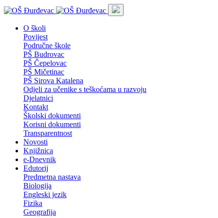
O školi
Povijest
Područne škole
PŠ Budrovac
PŠ Čepelovac
PŠ Mičetinac
PŠ Sirova Katalena
Odjeli za učenike s teškoćama u razvoju
Djelatnici
Kontakt
Školski dokumenti
Korisni dokumenti
Transparentnost
Novosti
Knjižnica
e-Dnevnik
Edutorij
Predmetna nastava
Biologija
Engleski jezik
Fizika
Geografija