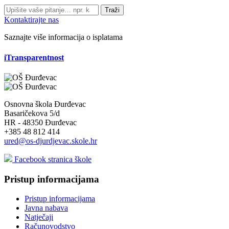
Traži
Kontaktirajte nas
Saznajte više informacija o isplatama
iTransparentnost
Osnovna škola Đurđevac
Basaričekova 5/d
HR - 48350 Đurđevac
+385 48 812 414
ured@os-djurdjevac.skole.hr
Facebook stranica škole
Pristup informacijama
Pristup informacijama
Javna nabava
Natječaji
Računovodstvo