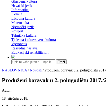
Glazbena kultura
Hrvatski jezik
Informatika
Kemija
Likovna kultura
Matematika
Njemački jezik
Povijest
Tehnička kultura
Tjelesna i zdravstvena kultura
Vjeronauk
Razredna nastava
Edukacijski rehabilitatori
Traži
NASLOVNICA
/
Novosti
/ Produženi boravak u 2. polugodištu 2017
Produženi boravak u 2. polugodištu 2017./
Autor:
18. siječnja 2018.