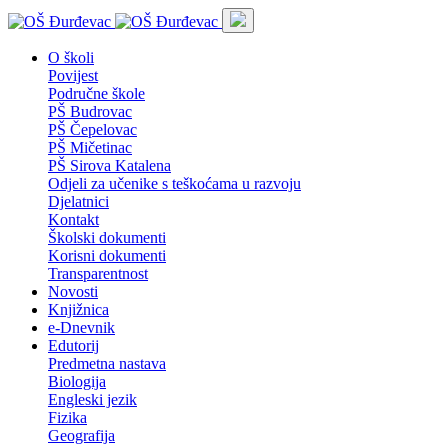
O školi
Povijest
Područne škole
PŠ Budrovac
PŠ Čepelovac
PŠ Mičetinac
PŠ Sirova Katalena
Odjeli za učenike s teškoćama u razvoju
Djelatnici
Kontakt
Školski dokumenti
Korisni dokumenti
Transparentnost
Novosti
Knjižnica
e-Dnevnik
Edutorij
Predmetna nastava
Biologija
Engleski jezik
Fizika
Geografija