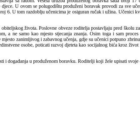
stavlja sa radom. Vesela družba produženog boravka sada broji 17 č
e djece. U ovom se polugodištu produženi boravak provodi za sve učeni
 broj 6. U tom razdoblju učenicima je osiguran ručak i užina. Učenici 
iteljskog života. Poslovne obveze roditelja postavljaju pred školu za
dom, a ne samo kao mjesto stjecanja znanja. Osim toga i sam proces 
e mjesto zanimljivog i zabavnog učenja, gdje su učenici potpuno zbri
edinstvene osobe, poticati razvoj djeteta kao socijalnog bića kroz život
i i događanja u produženom boravku. Roditelji koji žele upisati svoje d