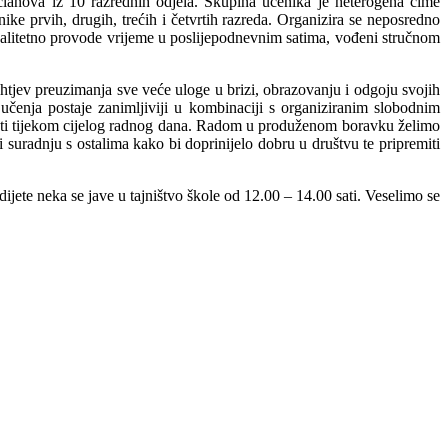
lanova iz 10 razrednih odjela. Skupina učenika je heterogena čime
ke prvih, drugih, trećih i četvrtih razreda. Organizira se neposredno
kvalitetno provode vrijeme u poslijepodnevnim satima, vođeni stručnom
htjev preuzimanja sve veće uloge u brizi, obrazovanju i odgoju svojih
učenja postaje zanimljiviji u kombinaciji s organiziranim slobodnim
nuti tijekom cijelog radnog dana. Radom u produženom boravku želimo
 i suradnju s ostalima kako bi doprinijelo dobru u društvu te pripremiti
ijete neka se jave u tajništvo škole od 12.00 – 14.00 sati. Veselimo se