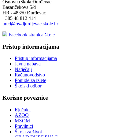
Osnovna škola Đurđevac
Basaričekova 5/d
HR - 48350 Đurđevac
+385 48 812 414
ured@os-djurdjevac.skole.hr
Facebook stranica škole
Pristup informacijama
Pristup informacijama
Javna nabava
Natječaji
Računovodstvo
Ponude za izlete
Školski odbor
Korisne poveznice
Rječnici
AZOO
MZOM
Pravilnici
Škola za život