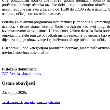
U 2. polugodištu školske 2017./2018. godine produženi boravak na
potičemo druženje učenika različite dobi jer je to prirodno okruženj
nakon redovne nastave, u trajanju od 11,40 do 17,00 sati, u učionici
osobom, učiteljicom razredne nastave.
Potreba za ovakvim programom rada rezultat je trendova suvremenog ob
učenika. S druge strane, učenici školu percipiraju kao svoj drugi 
izvannastavnim aktivnostima. U konačnici, želimo da naša škola bud
omogućiti djetetu pun život i otkriti njegove/njezine potencijale kao j
dijete za daljnje obrazovanje i cjeloživotno učenje (učiti kako učiti).
U izborniku, pod kategorijom produženi boravak, pratite naše aktivnost
novim članovima naše družbe!
Priloženi dokumenti:
727_Vesela_druzba.docx
Ostale obavijesti
25. srpnja 2026.
Tri dana sporta, prijateljstva i zajedništva