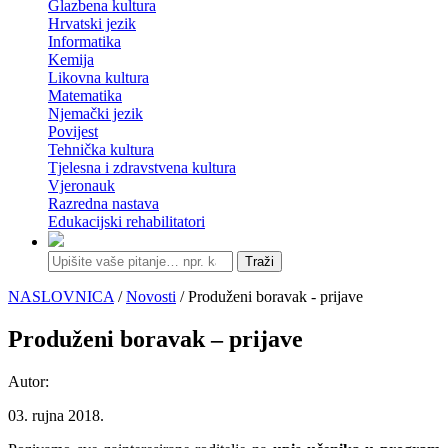
Glazbena kultura
Hrvatski jezik
Informatika
Kemija
Likovna kultura
Matematika
Njemački jezik
Povijest
Tehnička kultura
Tjelesna i zdravstvena kultura
Vjeronauk
Razredna nastava
Edukacijski rehabilitatori
Traži
NASLOVNICA
/
Novosti
/ Produženi boravak - prijave
Produženi boravak – prijave
Autor:
03. rujna 2018.