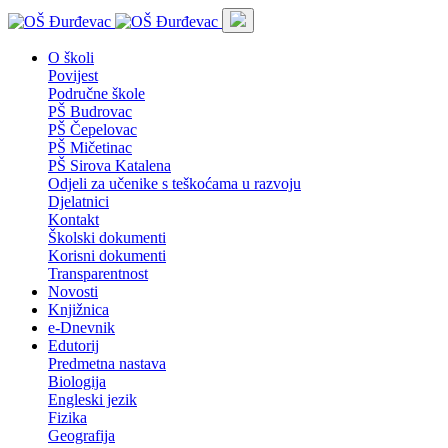
O školi
Povijest
Područne škole
PŠ Budrovac
PŠ Čepelovac
PŠ Mičetinac
PŠ Sirova Katalena
Odjeli za učenike s teškoćama u razvoju
Djelatnici
Kontakt
Školski dokumenti
Korisni dokumenti
Transparentnost
Novosti
Knjižnica
e-Dnevnik
Edutorij
Predmetna nastava
Biologija
Engleski jezik
Fizika
Geografija