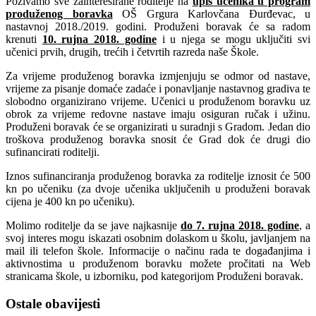
Pozivamo sve zainteresirane roditelje na
upis učenika u program
produženog boravka
OŠ Grgura Karlovčana Đurđevac, u
nastavnoj 2018./2019. godini. Produženi boravak će sa radom
krenuti
10. rujna 2018. godine
i u njega se mogu uključiti svi
učenici prvih, drugih, trećih i četvrtih razreda naše Škole.
Za vrijeme produženog boravka izmjenjuju se odmor od nastave,
vrijeme za pisanje domaće zadaće i ponavljanje nastavnog gradiva te
slobodno organizirano vrijeme. Učenici u produženom boravku uz
obrok za vrijeme redovne nastave imaju osiguran ručak i užinu.
Produženi boravak će se organizirati u suradnji s Gradom. Jedan dio
troškova produženog boravka snosit će Grad dok će drugi dio
sufinancirati roditelji.
Iznos sufinanciranja produženog boravka za roditelje iznosit će 500
kn po učeniku (za dvoje učenika uključenih u produženi boravak
cijena je 400 kn po učeniku).
Molimo roditelje da se jave najkasnije
do 7. rujna 2018. godine
, a
svoj interes mogu iskazati osobnim dolaskom u školu, javljanjem na
mail ili telefon škole. Informacije o načinu rada te događanjima i
aktivnostima u produženom boravku možete pročitati na Web
stranicama škole, u izborniku, pod kategorijom Produženi boravak.
Ostale obavijesti