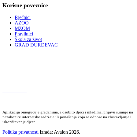
Korisne poveznice
Rječnici
AZOO
MZOM
Pravilnici
Škola za život
GRAD ĐURĐEVAC
Podcast OŠ Đurđevac
Red Button
Aplikacija omogućuje građanima, a osobito djeci i mladima, prijavu sumnje na
nezakonite internetske sadržaje ili ponašanja koja se odnose na zlostavljanje i
iskorištavanje djece.
Politika privatnosti
Izrada: Avalon 2026.