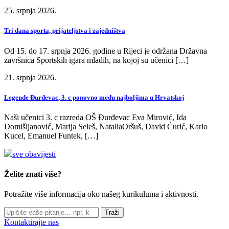
25. srpnja 2026.
Tri dana sporta, prijateljstva i zajedništva
Od 15. do 17. srpnja 2026. godine u Rijeci je održana Državna
završnica Sportskih igara mladih, na kojoj su učenici […]
21. srpnja 2026.
Legende Đurđevac, 3. c ponovno među najboljima u Hrvatskoj
Naši učenici 3. c razreda OŠ Đurđevac Eva Mirović, Ida
Domišljanović, Marija Seleš, NataliaOršuš, David Ćurić, Karlo
Kucel, Emanuel Funtek, […]
sve obavijesti
Želite znati više?
Potražite više informacija oko našeg kurikuluma i aktivnosti.
Traži
Kontaktirajte nas