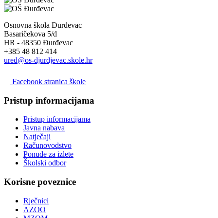
Osnovna škola Đurđevac
Basaričekova 5/d
HR - 48350 Đurđevac
+385 48 812 414
ured@os-djurdjevac.skole.hr
Facebook stranica škole
Pristup informacijama
Pristup informacijama
Javna nabava
Natječaji
Računovodstvo
Ponude za izlete
Školski odbor
Korisne poveznice
Rječnici
AZOO