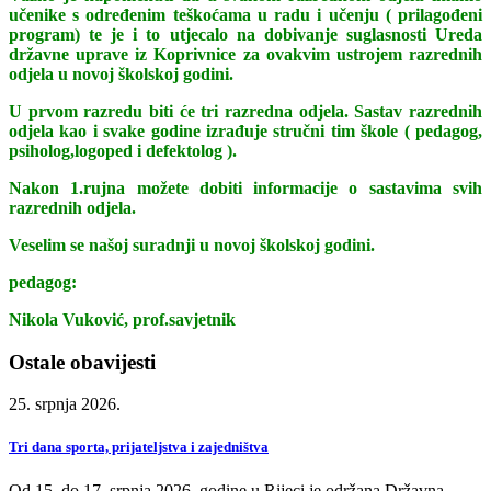
učenike s određenim teškoćama u radu i učenju ( prilagođeni
program) te je i to utjecalo na dobivanje suglasnosti Ureda
državne uprave iz Koprivnice za ovakvim ustrojem razrednih
odjela u novoj školskoj godini.
U prvom razredu biti će tri razredna odjela. Sastav razrednih
odjela kao i svake godine izrađuje stručni tim škole ( pedagog,
psiholog,logoped i defektolog ).
Nakon 1.rujna možete dobiti informacije o sastavima svih
razrednih odjela.
Veselim se našoj suradnji u novoj školskoj godini.
pedagog:
Nikola Vuković, prof.savjetnik
Ostale obavijesti
25. srpnja 2026.
Tri dana sporta, prijateljstva i zajedništva
Od 15. do 17. srpnja 2026. godine u Rijeci je održana Državna