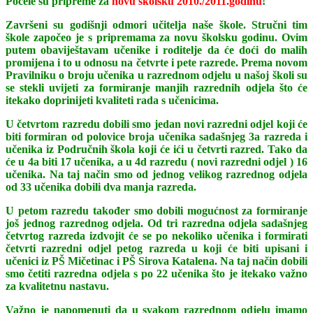
Počele su pripreme za
novu školsku 2010./2011.godinu
!
Završeni su godišnji odmori učitelja naše škole. Stručni tim
škole započeo je s pripremama za novu školsku godinu. Ovim
putem obaviještavam učenike i roditelje da će doći do malih
promijena i to u odnosu na četvrte i pete razrede. Prema novom
Pravilniku o broju učenika u razrednom odjelu u našoj školi su
se stekli uvijeti za formiranje manjih razrednih odjela što će
itekako doprinijeti kvaliteti rada s učenicima.
U četvrtom razredu dobili smo jedan novi razredni odjel koji će
biti formiran od polovice broja učenika sadašnjeg 3a razreda i
učenika iz Područnih škola koji će ići u četvrti razred. Tako da
će u 4a biti 17 učenika, a u 4d razredu ( novi razredni odjel ) 16
učenika. Na taj način smo od jednog velikog razrednog odjela
od 33 učenika dobili dva manja razreda.
U petom razredu također smo dobili mogućnost za formiranje
još jednog razrednog odjela. Od tri razredna odjela sadašnjeg
četvrtog razreda izdvojit će se po nekoliko učenika i formirati
četvrti razredni odjel petog razreda u koji će biti upisani i
učenici iz PŠ Mičetinac i PŠ Sirova Katalena. Na taj način dobili
smo četiti razredna odjela s po 22 učenika što je itekako važno
za kvalitetnu nastavu.
Važno je napomenuti da u svakom razrednom odjelu imamo