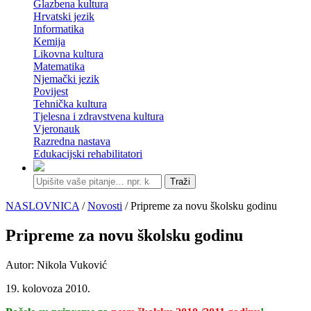
Glazbena kultura
Hrvatski jezik
Informatika
Kemija
Likovna kultura
Matematika
Njemački jezik
Povijest
Tehnička kultura
Tjelesna i zdravstvena kultura
Vjeronauk
Razredna nastava
Edukacijski rehabilitatori
Traži
NASLOVNICA
/
Novosti
/ Pripreme za novu školsku godinu
Pripreme za novu školsku godinu
Autor: Nikola Vuković
19. kolovoza 2010.