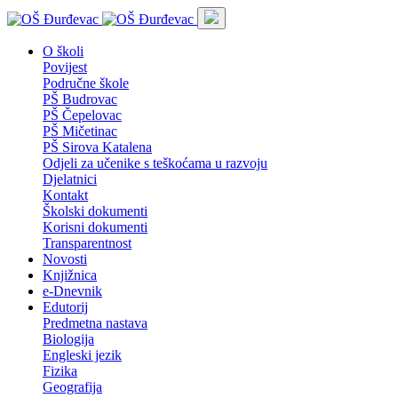
O školi
Povijest
Područne škole
PŠ Budrovac
PŠ Čepelovac
PŠ Mičetinac
PŠ Sirova Katalena
Odjeli za učenike s teškoćama u razvoju
Djelatnici
Kontakt
Školski dokumenti
Korisni dokumenti
Transparentnost
Novosti
Knjižnica
e-Dnevnik
Edutorij
Predmetna nastava
Biologija
Engleski jezik
Fizika
Geografija