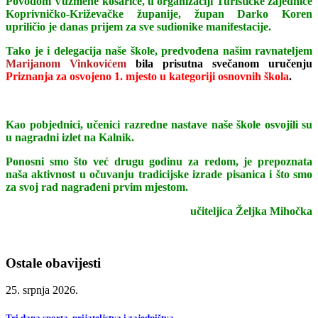
Povodom Vuzmene košarice, u organizaciji Turističke zajednice
Koprivničko-Križevačke županije, župan Darko Koren
upriličio je danas prijem za sve sudionike manifestacije.
Tako je i delegacija naše škole, predvođena našim ravnateljem
Marijanom Vinkovićem
bila prisutna svečanom uručenju
Priznanja za osvojeno 1. mjesto u kategoriji osnovnih škola
.
Kao pobjednici, učenici razredne nastave naše škole osvojili su
u nagradni izlet na Kalnik.
Ponosni smo što već drugu godinu za redom, je prepoznata
naša aktivnost u očuvanju tradicijske izrade pisanica i što smo
za svoj rad nagrađeni prvim mjestom.
učiteljica Željka Mihočka
Ostale obavijesti
25. srpnja 2026.
Tri dana sporta, prijateljstva i zajedništva