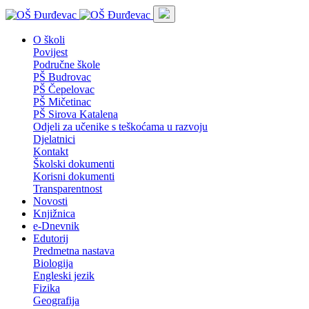
O školi
Povijest
Područne škole
PŠ Budrovac
PŠ Čepelovac
PŠ Mičetinac
PŠ Sirova Katalena
Odjeli za učenike s teškoćama u razvoju
Djelatnici
Kontakt
Školski dokumenti
Korisni dokumenti
Transparentnost
Novosti
Knjižnica
e-Dnevnik
Edutorij
Predmetna nastava
Biologija
Engleski jezik
Fizika
Geografija