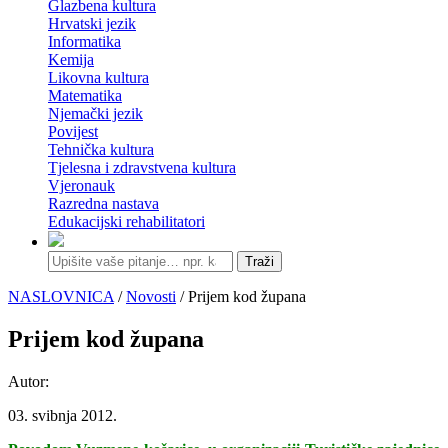
Glazbena kultura
Hrvatski jezik
Informatika
Kemija
Likovna kultura
Matematika
Njemački jezik
Povijest
Tehnička kultura
Tjelesna i zdravstvena kultura
Vjeronauk
Razredna nastava
Edukacijski rehabilitatori
Traži
NASLOVNICA
/
Novosti
/ Prijem kod župana
Prijem kod župana
Autor:
03. svibnja 2012.