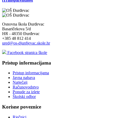
iTransparentnost
Osnovna škola Đurđevac
Basaričekova 5/d
HR - 48350 Đurđevac
+385 48 812 414
ured@os-djurdjevac.skole.hr
Facebook stranica škole
Pristup informacijama
Pristup informacijama
Javna nabava
Natječaji
Računovodstvo
Ponude za izlete
Školski odbor
Korisne poveznice
Rječnici