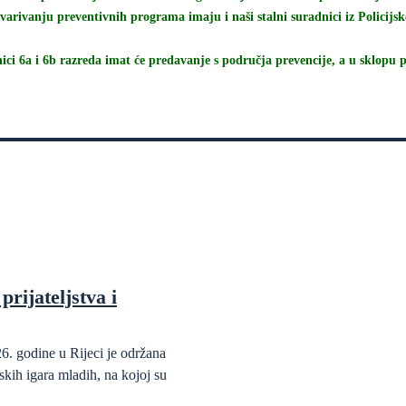
tvarivanju preventivnih programa imaju i naši stalni suradnici iz Policij
nici 6a i 6b razreda imat će predavanje s područja prevencije, a u sklop
prijateljstva i
6. godine u Rijeci je održana
kih igara mladih, na kojoj su