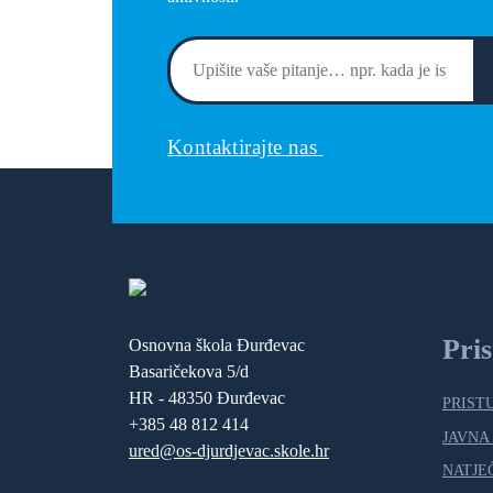
Kontaktirajte nas
Pri
Osnovna škola Đurđevac
Basaričekova 5/d
HR - 48350 Đurđevac
PRIST
+385 48 812 414
JAVNA
ured@os-djurdjevac.skole.hr
NATJE