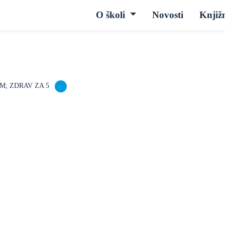
O školi
Novosti
Knjiž
M; ZDRAV ZA 5