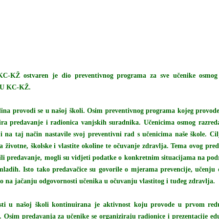
C-KŽ ostvaren je dio preventivnog programa za sve učenike osmog 
 PU KC-KŽ.
a provodi se u našoj školi. Osim preventivnog programa kojeg provode s
zira predavanje i radionica vanjskih suradnika. Učenicima osmog razre
na taj način nastavile svoj preventivni rad s učenicima naše škole. C
nja životne, školske i vlastite okoline te očuvanje zdravlja. Tema ovog pr
ili predavanje, mogli su vidjeti podatke o konkretnim situacijama na podru
adih. Isto tako predavačice su govorile o mjerama prevencije, učenju 
io na jačanju odgovornosti učenika u očuvanju vlastitog i tuđeg zdravlja.
sti u našoj školi kontinuirana je aktivnost koju provode u prvom redu 
 Osim predavanja za učenike se organiziraju radionice i prezentacije edu