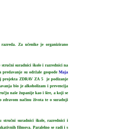
razreda. Za učenike je organizirano
tručni suradnici škole i razrednici na
da predavanje su održale gospođe
Maja
ilj projekta ZDRAV ZA 5 je podizanje
edavanja bio je alkoholizam i prevencija
čju naše županije kao i šire, a koji se
o zdravom načinu života te o suradnji
stručni suradnici škole, razrednici i
kativnih filmova. Paralelno se radi i s