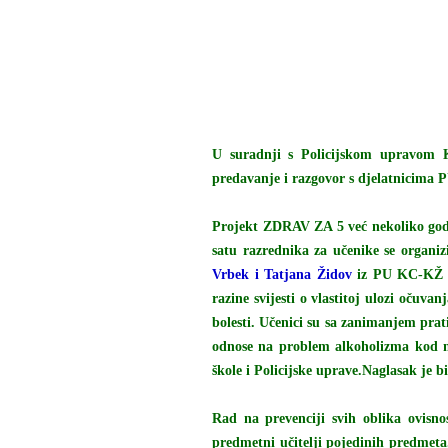
U suradnji s Policijskom upravom K
predavanje i razgovor s djelatnicima
Projekt ZDRAV ZA 5 već nekoliko godin
satu razrednika za učenike se organi
Vrbek i Tatjana Židov
iz PU KC-KŽ i 
razine svijesti o vlastitoj ulozi očuva
bolesti. Učenici su sa zanimanjem prat
odnose na problem alkoholizma kod ml
škole i Policijske uprave.Naglasak je b
Rad na prevenciji svih oblika ovisno
predmetni učitelji pojedinih predmeta.