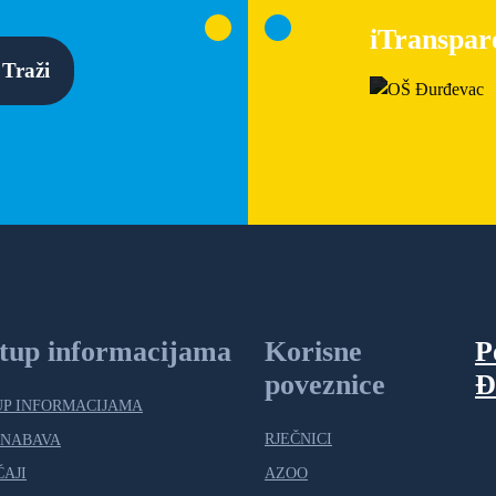
iTranspar
Traži
stup informacijama
Korisne
P
poveznice
Đ
UP INFORMACIJAMA
RJEČNICI
 NABAVA
AZOO
ČAJI