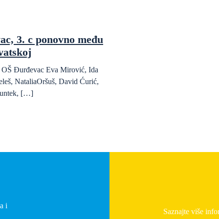
ac, 3. c ponovno među
vatskoj
da OŠ Đurđevac Eva Mirović, Ida
eleš, NataliaOršuš, David Ćurić,
untek, […]
a i
Saznajte više info