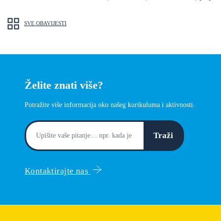
SVE OBAVIJESTI
Želite znati više?
Potražite više informacija oko našeg kurikuluma i aktivnosti.
Traži
Kontaktirajte nas