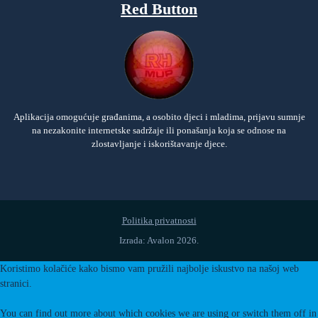
Red Button
Aplikacija omogućuje građanima, a osobito djeci i mladima, prijavu sumnje
na nezakonite internetske sadržaje ili ponašanja koja se odnose na
zlostavljanje i iskorištavanje djece.
Politika privatnosti
Izrada: Avalon 2026.
Koristimo kolačiće kako bismo vam pružili najbolje iskustvo na našoj web
stranici.
You can find out more about which cookies we are using or switch them off in