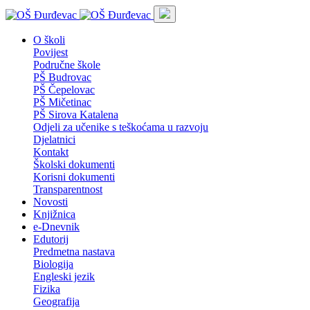
O školi
Povijest
Područne škole
PŠ Budrovac
PŠ Čepelovac
PŠ Mičetinac
PŠ Sirova Katalena
Odjeli za učenike s teškoćama u razvoju
Djelatnici
Kontakt
Školski dokumenti
Korisni dokumenti
Transparentnost
Novosti
Knjižnica
e-Dnevnik
Edutorij
Predmetna nastava
Biologija
Engleski jezik
Fizika
Geografija