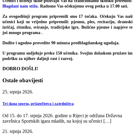
Učenici i učitelji škole pozivaju Vas na tradicionalnu školsku priredbu:
Blagdani nam stižu.
Radosno Vas očekujemo ovog petka u 17.00 sati.
Za ovogodišnji program pripremili smo 17 točaka. Očekuju Vas naši
učenici koji su vrijedno pripremili: pjesmu, ples, recitaciju, dramski
izričaj, ritmiku, sviranje, tradicijske igre, Božićne pjesme i napjeve te
još mnogo programa .
Dođite i ugodno provedite 90 minuta predblagdanskog ugođaja.
U programu sudjeluje preko 150 učenika. Svojim dolaskom pružate im
podršku za njihov daljnji rast i razvoj.
DOBRO DOŠLI!
Ostale obavijesti
25. srpnja 2026.
Tri dana sporta, prijateljstva i zajedništva
Od 15. do 17. srpnja 2026. godine u Rijeci je održana Državna
završnica Sportskih igara mladih, na kojoj su učenici […]
21. srpnja 2026.