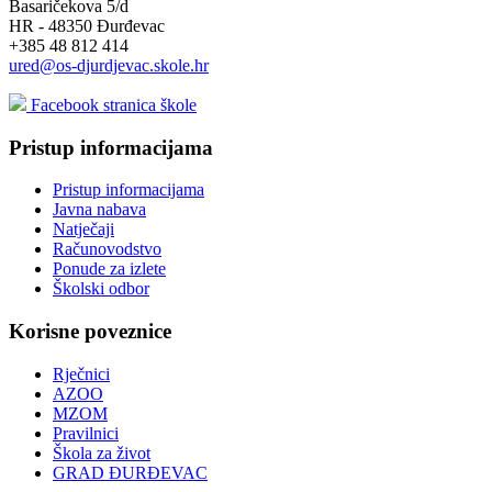
Basaričekova 5/d
HR - 48350 Đurđevac
+385 48 812 414
ured@os-djurdjevac.skole.hr
Facebook stranica škole
Pristup informacijama
Pristup informacijama
Javna nabava
Natječaji
Računovodstvo
Ponude za izlete
Školski odbor
Korisne poveznice
Rječnici
AZOO
MZOM
Pravilnici
Škola za život
GRAD ĐURĐEVAC