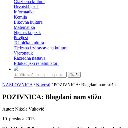
Glazbena kultura
Hrvatski jezik
Informatika
Kemija
Likovna kultura
Matematika
Njemački jezik
Povijest
Tehnička kultura
Tjelesna i zdravstvena kultura
Vjeronauk
Razredna nastava
Edukacijski rehabilitatori
Traži
NASLOVNICA
/
Novosti
/ POZIVNICA: Blagdani nam stižu
POZIVNICA: Blagdani nam stižu
Autor: Nikola Vuković
10. prosinca 2013.