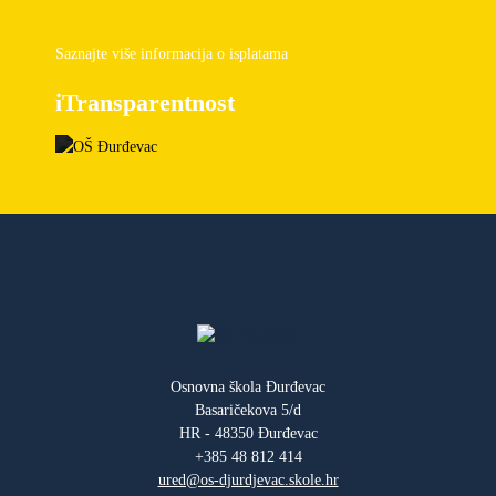
Saznajte više informacija o isplatama
iTransparentnost
Osnovna škola Đurđevac
Basaričekova 5/d
HR - 48350 Đurđevac
+385 48 812 414
ured@os-djurdjevac.skole.hr