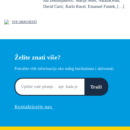
Ida Domišljanović, Marija Seleš, NataliaOršuš,
David Ćurić, Karlo Kucel, Emanuel Funtek, […]
SVE OBAVIJESTI
Želite znati više?
Potražite više informacija oko našeg kurikuluma i aktivnosti.
Traži
Kontaktirajte nas