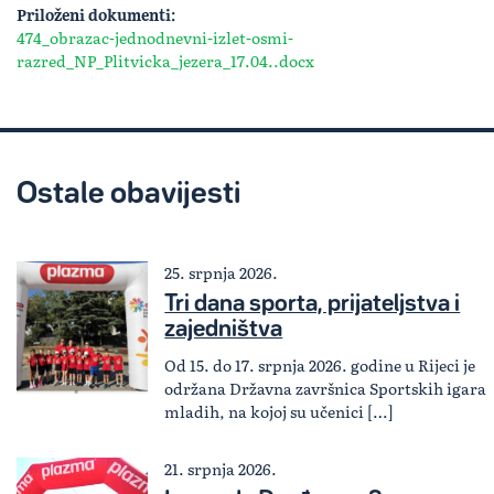
Priloženi dokumenti:
474_obrazac-jednodnevni-izlet-osmi-
razred_NP_Plitvicka_jezera_17.04..docx
Ostale obavijesti
25. srpnja 2026.
Tri dana sporta, prijateljstva i
zajedništva
Od 15. do 17. srpnja 2026. godine u Rijeci je
održana Državna završnica Sportskih igara
mladih, na kojoj su učenici […]
21. srpnja 2026.