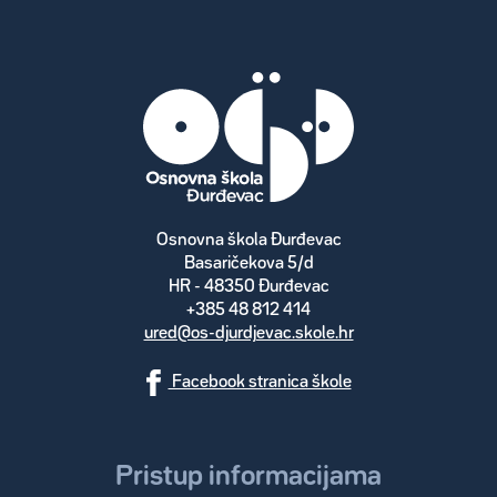
Osnovna škola Đurđevac
Basaričekova 5/d
HR - 48350 Đurđevac
+385 48 812 414
ured@os-djurdjevac.skole.hr
Facebook stranica škole
Pristup informacijama