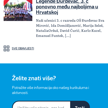
Legende Đurđevac, 3. c
ponovno među najboljima u
Hrvatskoj
Naši učenici 3. c razreda OŠ Đurđevac Eva
Mirović, Ida Domišljanović, Marija Seleš,
NataliaOršuš, David Ćurić, Karlo Kucel,
Emanuel Funtek, […]
SVE OBAVIJESTI
Želite znati više?
Potražite više informacija oko našeg kurikuluma i
aktivnosti.