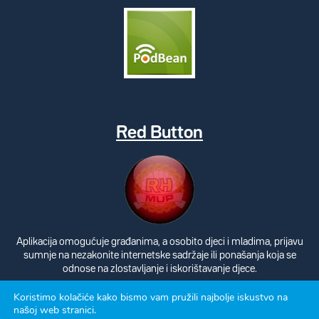
Red Button
Aplikacija omogućuje građanima, a osobito djeci i mladima, prijavu
sumnje na nezakonite internetske sadržaje ili ponašanja koja se
odnose na zlostavljanje i iskorištavanje djece.
Koristimo kolačiće kako bismo vam pružili najbolje iskustvo na
našoj web stranici.