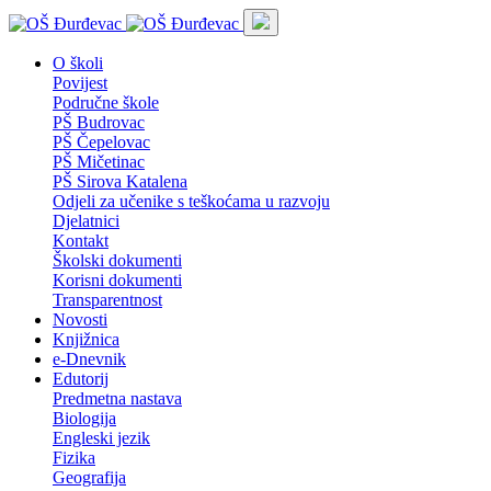
O školi
Povijest
Područne škole
PŠ Budrovac
PŠ Čepelovac
PŠ Mičetinac
PŠ Sirova Katalena
Odjeli za učenike s teškoćama u razvoju
Djelatnici
Kontakt
Školski dokumenti
Korisni dokumenti
Transparentnost
Novosti
Knjižnica
e-Dnevnik
Edutorij
Predmetna nastava
Biologija
Engleski jezik
Fizika
Geografija