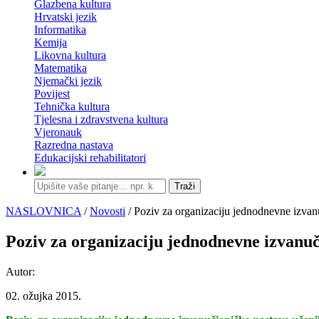
Glazbena kultura
Hrvatski jezik
Informatika
Kemija
Likovna kultura
Matematika
Njemački jezik
Povijest
Tehnička kultura
Tjelesna i zdravstvena kultura
Vjeronauk
Razredna nastava
Edukacijski rehabilitatori
Traži
NASLOVNICA
/
Novosti
/ Poziv za organizaciju jednodnevne izvan
Poziv za organizaciju jednodnevne izvanuč
Autor:
02. ožujka 2015.