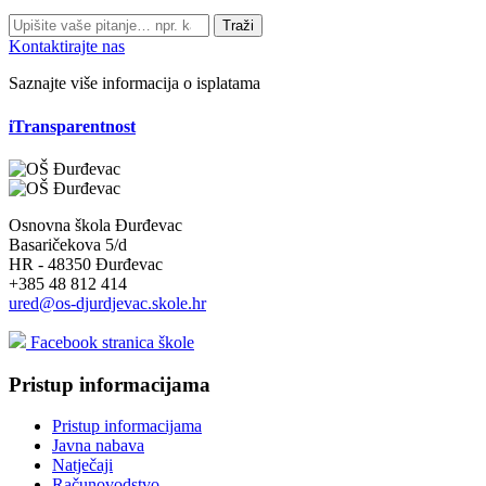
Traži
Kontaktirajte nas
Saznajte više informacija o isplatama
iTransparentnost
Osnovna škola Đurđevac
Basaričekova 5/d
HR - 48350 Đurđevac
+385 48 812 414
ured@os-djurdjevac.skole.hr
Facebook stranica škole
Pristup informacijama
Pristup informacijama
Javna nabava
Natječaji
Računovodstvo