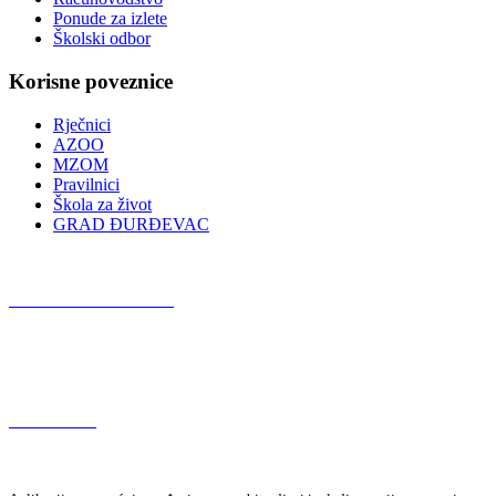
Ponude za izlete
Školski odbor
Korisne poveznice
Rječnici
AZOO
MZOM
Pravilnici
Škola za život
GRAD ĐURĐEVAC
Podcast OŠ Đurđevac
Red Button