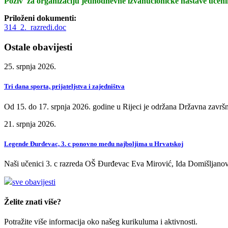
Po
zi
v
z
a organizaciju jednodnevne izvanučioničke nastave učen
Priloženi dokumenti:
314_2._razredi.doc
Ostale obavijesti
25. srpnja 2026.
Tri dana sporta, prijateljstva i zajedništva
Od 15. do 17. srpnja 2026. godine u Rijeci je održana Državna završn
21. srpnja 2026.
Legende Đurđevac, 3. c ponovno među najboljima u Hrvatskoj
Naši učenici 3. c razreda OŠ Đurđevac Eva Mirović, Ida Domišljanov
sve obavijesti
Želite znati više?
Potražite više informacija oko našeg kurikuluma i aktivnosti.