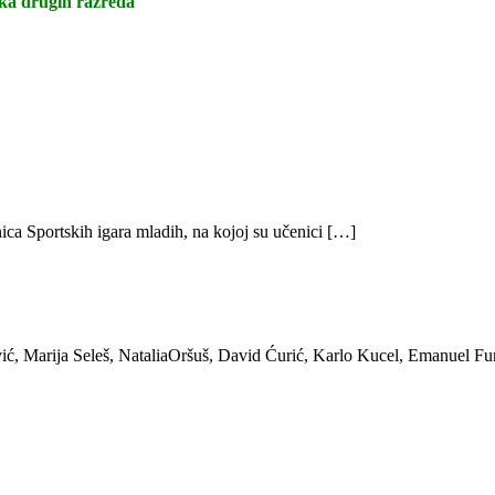
ika drugih razreda
ica Sportskih igara mladih, na kojoj su učenici […]
ić, Marija Seleš, NataliaOršuš, David Ćurić, Karlo Kucel, Emanuel Fu