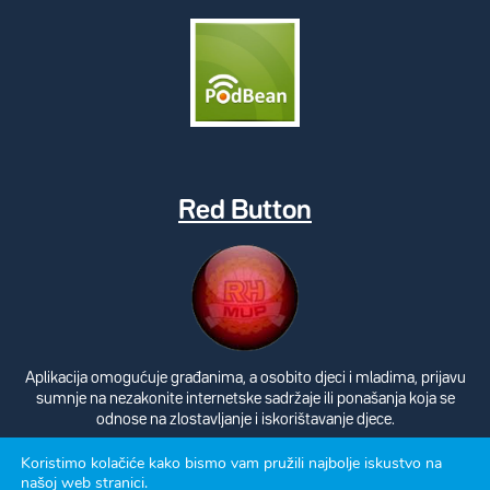
Red Button
Aplikacija omogućuje građanima, a osobito djeci i mladima, prijavu
sumnje na nezakonite internetske sadržaje ili ponašanja koja se
odnose na zlostavljanje i iskorištavanje djece.
Koristimo kolačiće kako bismo vam pružili najbolje iskustvo na
našoj web stranici.