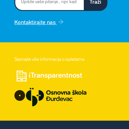
Traži
Kontaktirajte nas
Saznajte više informacija o isplatama
iTransparentnost