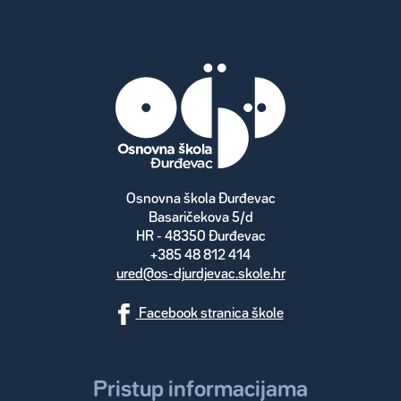
Osnovna škola Đurđevac
Basaričekova 5/d
HR - 48350 Đurđevac
+385 48 812 414
ured@os-djurdjevac.skole.hr
Facebook stranica škole
Pristup informacijama