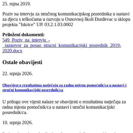
25. rujna 2019.
Poziv na intervju za stručnog komunikacijskog posrednika u nastavi
za djecu s teškoćama u razvoju u Osnovnoj školi Đurđevac u sklopu
projekta "Iskrice" UP. 03.2.1.03.0002
Priloženi dokumenti:
549_Poziv_na_intervju_-
_razgovor_za_posao_strucni_komunikacijski_posrednik_2019-
2020.docx
Ostale obavijesti
22. srpnja 2026.
Obavijest o rezultatima natječaja za radna mjesta pomoćnik/ca u nastavi i
stručni komunikacijski posrednik/ca
U prilogu ove vijesti nalaze se obavijesti o rezultatima natječaja za
radna mjesta pomoćnik/ca u nastavi i stručni komunikacijski
posrednik/ca.
10. srpnja 2026.