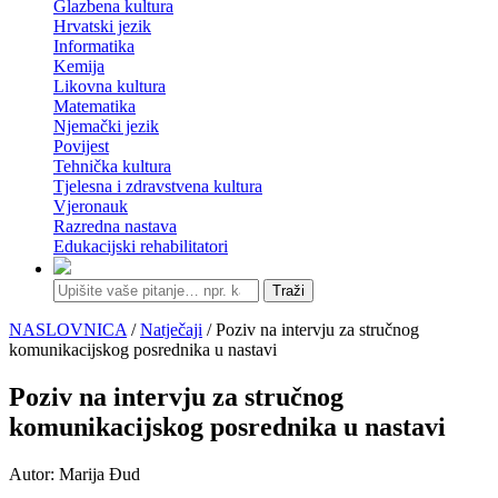
Glazbena kultura
Hrvatski jezik
Informatika
Kemija
Likovna kultura
Matematika
Njemački jezik
Povijest
Tehnička kultura
Tjelesna i zdravstvena kultura
Vjeronauk
Razredna nastava
Edukacijski rehabilitatori
Traži
NASLOVNICA
/
Natječaji
/ Poziv na intervju za stručnog
komunikacijskog posrednika u nastavi
Poziv na intervju za stručnog
komunikacijskog posrednika u nastavi
Autor: Marija Đud