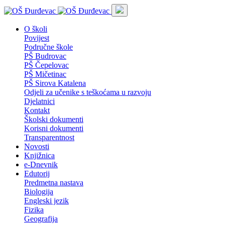
O školi
Povijest
Područne škole
PŠ Budrovac
PŠ Čepelovac
PŠ Mičetinac
PŠ Sirova Katalena
Odjeli za učenike s teškoćama u razvoju
Djelatnici
Kontakt
Školski dokumenti
Korisni dokumenti
Transparentnost
Novosti
Knjižnica
e-Dnevnik
Edutorij
Predmetna nastava
Biologija
Engleski jezik
Fizika
Geografija