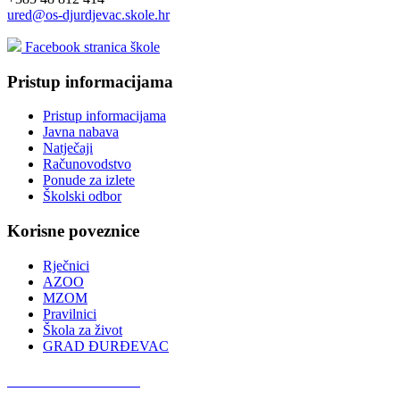
ured@os-djurdjevac.skole.hr
Facebook stranica škole
Pristup informacijama
Pristup informacijama
Javna nabava
Natječaji
Računovodstvo
Ponude za izlete
Školski odbor
Korisne poveznice
Rječnici
AZOO
MZOM
Pravilnici
Škola za život
GRAD ĐURĐEVAC
Podcast OŠ Đurđevac