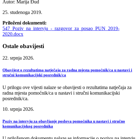
Autor: Marija Đud
25. studenoga 2019.
Priloženi dokumenti:
547_Poziv_na_intervju_-_razgovor_za_posao_PUN_2019-
2020.docx
Ostale obavijesti
22. srpnja 2026.
Obavijest o rezultatima natječaja za radna mjesta pomoćnik/ca u nastavi i
stručni komunikacijski posrednik/ca
U prilogu ove vijesti nalaze se obavijesti o rezultatima natječaja za
radna mjesta pomoćnik/ca u nastavi i stručni komunikacijski
posrednik/ca.
10. srpnja 2026.
Poziv na intervju za obavljanje poslova pomoćnika u nastavi i stručno
komunikacijskog posrednika
U priloženom dokumentu nalaze se informacije o pozivu na intervju.