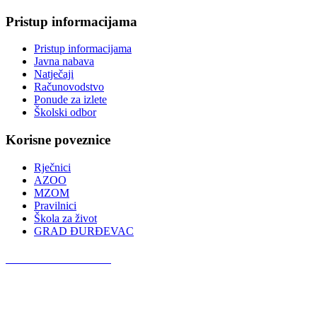
Pristup informacijama
Pristup informacijama
Javna nabava
Natječaji
Računovodstvo
Ponude za izlete
Školski odbor
Korisne poveznice
Rječnici
AZOO
MZOM
Pravilnici
Škola za život
GRAD ĐURĐEVAC
Podcast OŠ Đurđevac