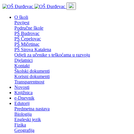
O školi
Povijest
Područne škole
PŠ Budrovac
PŠ Čepelovac
PŠ Mičetinac
PŠ Sirova Katalena
Odjeli za učenike s teškoćama u razvoju
Djelatnici
Kontakt
Školski dokumenti
Korisni dokumenti
Transparentnost
Novosti
Knjižnica
e-Dnevnik
Edutorij
Predmetna nastava
Biologija
Engleski jezik
Fizika
Geografija