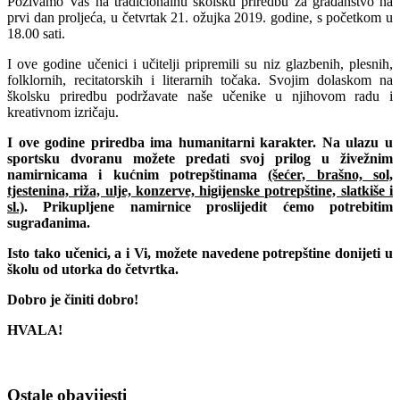
Pozivamo Vas na tradicionalnu školsku priredbu za građanstvo na
prvi dan proljeća, u četvrtak 21. ožujka 2019. godine, s početkom u
18.00 sati.
I ove godine učenici i učitelji pripremili su niz glazbenih, plesnih,
folklornih, recitatorskih i literarnih točaka. Svojim dolaskom na
školsku priredbu podržavate naše učenike u njihovom radu i
kreativnom izričaju.
I ove godine priredba ima humanitarni karakter. Na ulazu u
sportsku dvoranu možete predati svoj prilog u živežnim
namirnicama i kućnim potrepštinama
(šećer, brašno, sol,
tjestenina, riža, ulje, konzerve, higijenske potrepštine, slatkiše i
sl.)
. Prikupljene namirnice proslijedit ćemo potrebitim
sugrađanima.
Isto tako učenici, a i Vi, možete navedene potrepštine donijeti u
školu od utorka do četvrtka.
Dobro je činiti dobro!
HVALA!
Ostale obavijesti