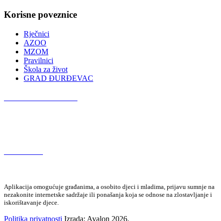
Korisne poveznice
Rječnici
AZOO
MZOM
Pravilnici
Škola za život
GRAD ĐURĐEVAC
Podcast OŠ Đurđevac
Red Button
Aplikacija omogućuje građanima, a osobito djeci i mladima, prijavu sumnje na
nezakonite internetske sadržaje ili ponašanja koja se odnose na zlostavljanje i
iskorištavanje djece.
Politika privatnosti
Izrada: Avalon 2026.