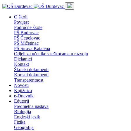
O školi
Povijest
Područne škole
PŠ Budrovac
PŠ Čepelovac
PŠ Mičetinac
PŠ Sirova Katalena
Odjeli za učenike s teškoćama u razvoju
Djelatnici
Kontakt
Školski dokumenti
Korisni dokumenti
Transparentnost
Novosti
Knjižnica
e-Dnevnik
Edutorij
Predmetna nastava
Biologija
Engleski jezik
Fizika
Geografija