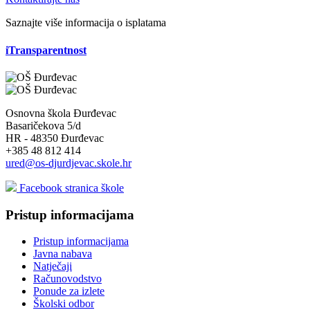
Saznajte više informacija o isplatama
iTransparentnost
Osnovna škola Đurđevac
Basaričekova 5/d
HR - 48350 Đurđevac
+385 48 812 414
ured@os-djurdjevac.skole.hr
Facebook stranica škole
Pristup informacijama
Pristup informacijama
Javna nabava
Natječaji
Računovodstvo
Ponude za izlete
Školski odbor