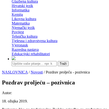
Glazbena kultura
Hrvatski jezik
Informatika
Kemija
Likovna kultura
Matematika
Njemački jezik
Povijest
Tehnička kultura
Tjelesna i zdravstvena kultura
Vjeronauk
Razredna nastava
Edukacijski rehabilitatori
Traži
NASLOVNICA
/
Novosti
/ Pozdrav proljeću - pozivnica
Pozdrav proljeću – pozivnica
Autor:
18. ožujka 2019.