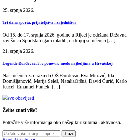
25. srpnja 2026.
Tri dana sporta, prijateljstva i zajedništva
Od 15. do 17. srpnja 2026. godine u Rijeci je održana Državna
završnica Sportskih igara mladih, na kojoj su učenici […]
21. srpnja 2026.
Legende Đurđevac, 3. c ponovno među najboljima u Hrvatskoj
Naši učenici 3. c razreda OŠ Đurđevac Eva Mirović, Ida
Domišljanović, Marija Seleš, NataliaOršuš, David Ćurić, Karlo
Kucel, Emanuel Funtek, […]
sve obavijesti
Želite znati više?
Potražite više informacija oko našeg kurikuluma i aktivnosti.
Traži
Kontaktirajte nas