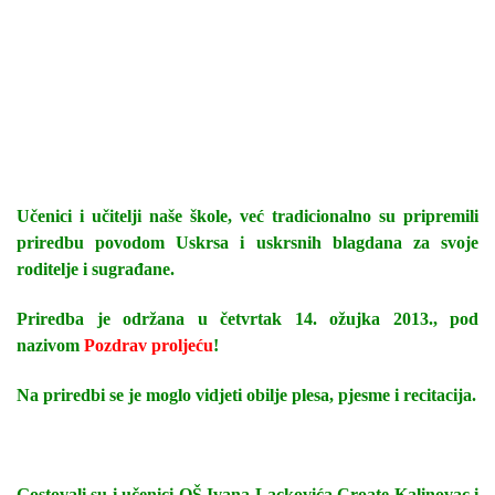
Učenici i učitelji naše škole, već tradicionalno su pripremili
priredbu povodom Uskrsa i uskrsnih blagdana za svoje
roditelje i sugrađane.
Priredba je održana u četvrtak 14. ožujka 2013., pod
nazivom
Pozdrav proljeću
!
Na priredbi se je moglo vidjeti obilje plesa, pjesme i recitacija.
Gostovali su i učenici OŠ Ivana Lackovića Croate Kalinovac i