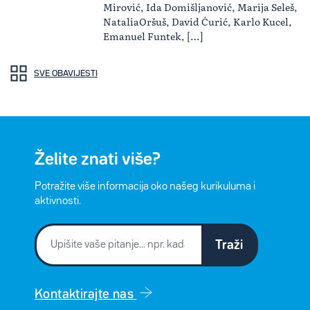
Mirović, Ida Domišljanović, Marija Seleš,
NataliaOršuš, David Ćurić, Karlo Kucel,
Emanuel Funtek, […]
SVE OBAVIJESTI
Želite znati više?
Potražite više informacija oko našeg kurikuluma i
aktivnosti.
Traži
Kontaktirajte nas