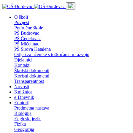
O školi
Povijest
Područne škole
PŠ Budrovac
PŠ Čepelovac
PŠ Mičetinac
PŠ Sirova Katalena
Odjeli za učenike s teškoćama u razvoju
Djelatnici
Kontakt
Školski dokumenti
Korisni dokumenti
Transparentnost
Novosti
Knjižnica
e-Dnevnik
Edutorij
Predmetna nastava
Biologija
Engleski jezik
Fizika
Geografija