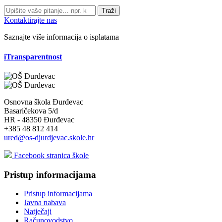
Traži
Kontaktirajte nas
Saznajte više informacija o isplatama
iTransparentnost
Osnovna škola Đurđevac
Basaričekova 5/d
HR - 48350 Đurđevac
+385 48 812 414
ured@os-djurdjevac.skole.hr
Facebook stranica škole
Pristup informacijama
Pristup informacijama
Javna nabava
Natječaji
Računovodstvo