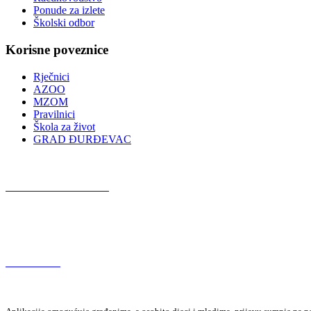
Ponude za izlete
Školski odbor
Korisne poveznice
Rječnici
AZOO
MZOM
Pravilnici
Škola za život
GRAD ĐURĐEVAC
Podcast OŠ Đurđevac
Red Button