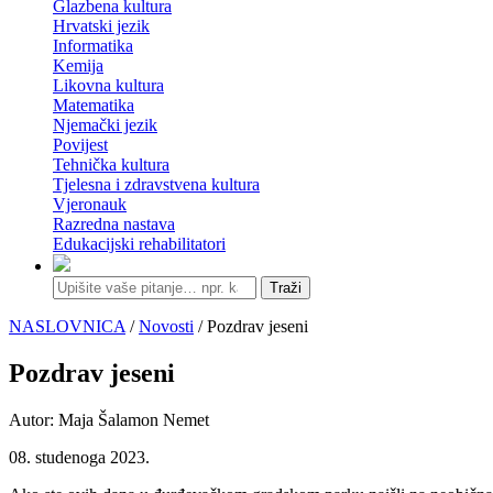
Glazbena kultura
Hrvatski jezik
Informatika
Kemija
Likovna kultura
Matematika
Njemački jezik
Povijest
Tehnička kultura
Tjelesna i zdravstvena kultura
Vjeronauk
Razredna nastava
Edukacijski rehabilitatori
Traži
NASLOVNICA
/
Novosti
/ Pozdrav jeseni
Pozdrav jeseni
Autor: Maja Šalamon Nemet
08. studenoga 2023.