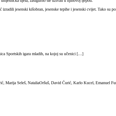
jetnička djela, zasigurno ste uživali u njihovoj ljepoti.
zradili jesenski kišobran, jesenske tepihe i jesenski cvijet. Tako su pož
ica Sportskih igara mladih, na kojoj su učenici […]
ić, Marija Seleš, NataliaOršuš, David Ćurić, Karlo Kucel, Emanuel Fu