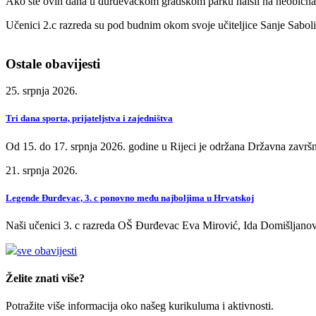
Ako ste ovih dana u đurđevačkom gradskom parku naišli na neobična um
Učenici 2.c razreda su pod budnim okom svoje učiteljice Sanje Sabolić i
Ostale obavijesti
25. srpnja 2026.
Tri dana sporta, prijateljstva i zajedništva
Od 15. do 17. srpnja 2026. godine u Rijeci je održana Državna završn
21. srpnja 2026.
Legende Đurđevac, 3. c ponovno među najboljima u Hrvatskoj
Naši učenici 3. c razreda OŠ Đurđevac Eva Mirović, Ida Domišljanov
sve obavijesti
Želite znati više?
Potražite više informacija oko našeg kurikuluma i aktivnosti.