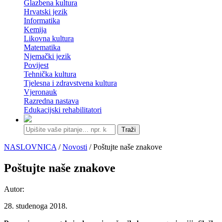
Glazbena kultura
Hrvatski jezik
Informatika
Kemija
Likovna kultura
Matematika
Njemački jezik
Povijest
Tehnička kultura
Tjelesna i zdravstvena kultura
Vjeronauk
Razredna nastava
Edukacijski rehabilitatori
Traži
NASLOVNICA
/
Novosti
/ Poštujte naše znakove
Poštujte naše znakove
Autor:
28. studenoga 2018.