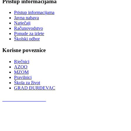
Pristup informacijama
Pristup informacijama
Javna nabava
Natječaji
Računovodstvo
Ponude za izlete
Školski odbor
Korisne poveznice
Rječnici
AZOO
MZOM
Pravilnici
Škola za život
GRAD ĐURĐEVAC
Podcast OŠ Đurđevac