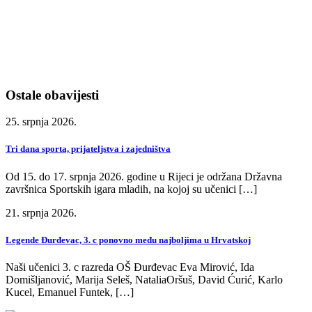
Ostale obavijesti
25. srpnja 2026.
Tri dana sporta, prijateljstva i zajedništva
Od 15. do 17. srpnja 2026. godine u Rijeci je održana Državna
završnica Sportskih igara mladih, na kojoj su učenici […]
21. srpnja 2026.
Legende Đurđevac, 3. c ponovno među najboljima u Hrvatskoj
Naši učenici 3. c razreda OŠ Đurđevac Eva Mirović, Ida
Domišljanović, Marija Seleš, NataliaOršuš, David Ćurić, Karlo
Kucel, Emanuel Funtek, […]