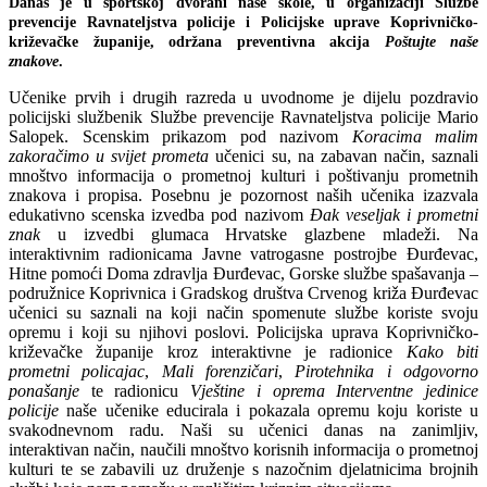
Danas je u sportskoj dvorani naše škole, u organizaciji Službe
prevencije Ravnateljstva policije i Policijske uprave Koprivničko-
križevačke županije, održana preventivna akcija
Poštujte naše
znakove
.
Učenike prvih i drugih razreda u uvodnome je dijelu pozdravio
policijski službenik Službe prevencije Ravnateljstva policije Mario
Salopek. Scenskim prikazom pod nazivom
Koracima malim
zakoračimo u svijet prometa
učenici su, na zabavan način, saznali
mnoštvo informacija o prometnoj kulturi i poštivanju prometnih
znakova i propisa. Posebnu je pozornost naših učenika izazvala
edukativno scenska izvedba pod nazivom
Đak veseljak i prometni
znak
u izvedbi glumaca Hrvatske glazbene mladeži. Na
interaktivnim radionicama Javne vatrogasne postrojbe Đurđevac,
Hitne pomoći Doma zdravlja Đurđevac, Gorske službe spašavanja –
podružnice Koprivnica i Gradskog društva Crvenog križa Đurđevac
učenici su saznali na koji način spomenute službe koriste svoju
opremu i koji su njihovi poslovi. Policijska uprava Koprivničko-
križevačke županije kroz interaktivne je radionice
Kako biti
prometni policajac
,
Mali forenzičari
,
Pirotehnika i odgovorno
ponašanje
te radionicu
Vještine i
oprema Interventne jedinice
policije
naše učenike educirala i pokazala opremu koju koriste u
svakodnevnom radu. Naši su učenici danas na zanimljiv,
interaktivan način, naučili mnoštvo korisnih informacija o prometnoj
kulturi te se zabavili uz druženje s nazočnim djelatnicima brojnih