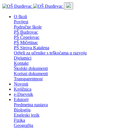
O školi
Povijest
Područne škole
PŠ Budrovac
PŠ Čepelovac
PŠ Mičetinac
PŠ Sirova Katalena
Odjeli za učenike s teškoćama u razvoju
Djelatnici
Kontakt
Školski dokumenti
Korisni dokumenti
Transparentnost
Novosti
Knjižnica
e-Dnevnik
Edutorij
Predmetna nastava
Biologija
Engleski jezik
Fizika
Geografija