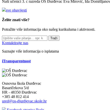
Naši učenici 3. c razreda OŠ Đurđevac Eva Mirović, Ida Domišljanov
sve obavijesti
Želite znati više?
Potražite više informacija oko našeg kurikuluma i aktivnosti.
Traži
Kontaktirajte nas
Saznajte više informacija o isplatama
iTransparentnost
Osnovna škola Đurđevac
Basaričekova 5/d
HR - 48350 Đurđevac
+385 48 812 414
ured@os-djurdjevac.skole.hr
Facebook stranica škole