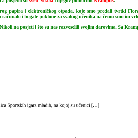
a posjetili su
sveti Nikola
i njegov pomoćnik
Krampus
.
arog papira i elektroničkog otpada, koje smo predali tvrtki Flor
o računalo i bogate poklone za svakog učenika na čemu smo im vrl
oli na posjeti i što su nas razveselili svojim darovima. Sa Krampu
ica Sportskih igara mladih, na kojoj su učenici […]