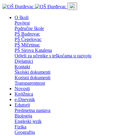
O školi
Povijest
Područne škole
PŠ Budrovac
PŠ Čepelovac
PŠ Mičetinac
PŠ Sirova Katalena
Odjeli za učenike s teškoćama u razvoju
Djelatnici
Kontakt
Školski dokumenti
Korisni dokumenti
Transparentnost
Novosti
Knjižnica
e-Dnevnik
Edutorij
Predmetna nastava
Biologija
Engleski jezik
Fizika
Geografija