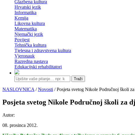
Glazbena kultura
Hrvatski jezik
Informatika
Kemija
Likovna kultura
Matematika
Njemački jezik
Povijest
Tehnička kultura
Tjelesna i zdravstvena kultura
Vjeronauk
Razredna nastava
Edukacijski rehabilitatori
Traži
NASLOVNICA
/
Novosti
/ Posjeta svetog Nikole Područnoj školi za
Posjeta svetog Nikole Područnoj školi za d
Autor:
08. prosinca 2012.