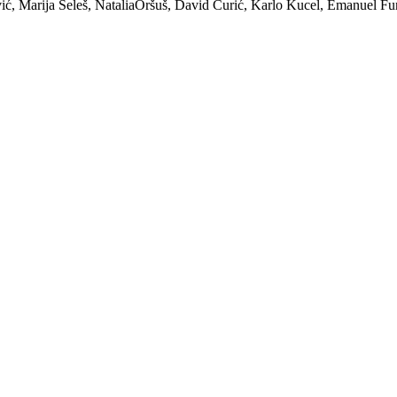
ić, Marija Seleš, NataliaOršuš, David Ćurić, Karlo Kucel, Emanuel Fu