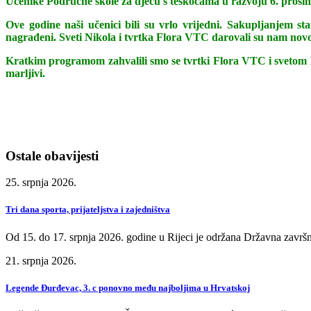
Učenike Područne škole za djecu s teškoćama u razvoju 6. prosinc
Ove godine naši učenici bili su vrlo vrijedni. Sakupljanjem st
nagrađeni. Sveti Nikola i tvrtka Flora VTC darovali su nam nov
Kratkim programom zahvalili smo se tvrtki Flora VTC i svetom Nik
marljivi.
Ostale obavijesti
25. srpnja 2026.
Tri dana sporta, prijateljstva i zajedništva
Od 15. do 17. srpnja 2026. godine u Rijeci je održana Državna završn
21. srpnja 2026.
Legende Đurđevac, 3. c ponovno među najboljima u Hrvatskoj