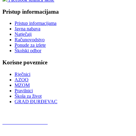
Pristup informacijama
Pristup informacijama
Javna nabava
Natječaji
Računovodstvo
Ponude za izlete
Školski odbor
Korisne poveznice
Rječnici
AZOO
MZOM
Pravilnici
Škola za život
GRAD ĐURĐEVAC
Podcast OŠ Đurđevac