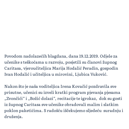
Povodom nadolazećih blagdana, dana 19.12.2019. Odjele za
učenike s teškoćama u razvoju, posjetili su članovi župnog
Caritasa, vjeroučiteljica Marija Hodalić Peradin, gospodin
Ivan Hodalić i učiteljica u mirovini, Ljubica Vuković.
Nakon što je naša voditeljica Irena Kovačić pozdravila sve
prisutne, učenici su izveli kratki program pjevanja pjesama
„Zvončići“ i „Božić dolazi“, recitacije te igrokaz, dok su gosti
iz župnog Caritasa sve učenike obradovali malim i slatkim
poklon paketićima. S radošću iščekujemo sljedeću suradnju i
druženja.