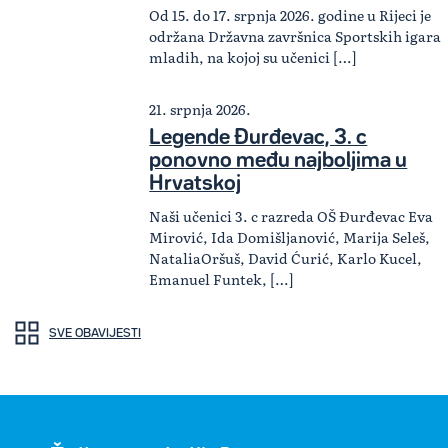
Od 15. do 17. srpnja 2026. godine u Rijeci je
održana Državna završnica Sportskih igara
mladih, na kojoj su učenici […]
21. srpnja 2026.
Legende Đurđevac, 3. c
ponovno među najboljima u
Hrvatskoj
Naši učenici 3. c razreda OŠ Đurđevac Eva
Mirović, Ida Domišljanović, Marija Seleš,
NataliaOršuš, David Ćurić, Karlo Kucel,
Emanuel Funtek, […]
SVE OBAVIJESTI