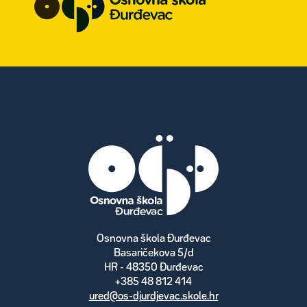
Osnovna škola Đurđevac
Basaričekova 5/d
HR - 48350 Đurđevac
+385 48 812 414
ured@os-djurdjevac.skole.hr