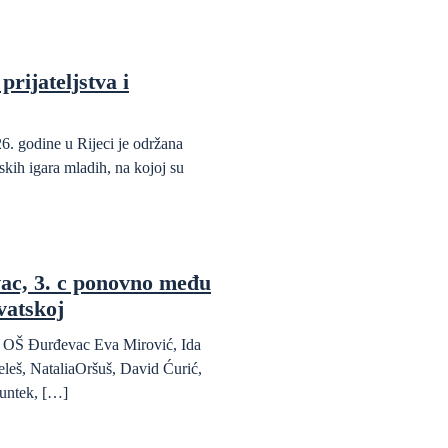
prijateljstva i
6. godine u Rijeci je održana
kih igara mladih, na kojoj su
ac, 3. c ponovno među
vatskoj
da OŠ Đurđevac Eva Mirović, Ida
eleš, NataliaOršuš, David Ćurić,
untek, […]