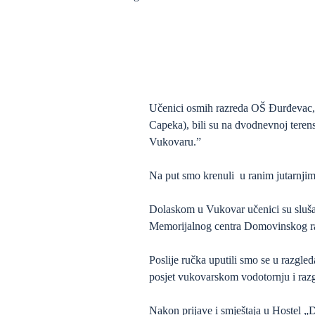
Učenici osmih razreda OŠ Đurđevac, 
Capeka), bili su na dvodnevnoj teren
Vukovaru.”
Na put smo krenuli u ranim jutarnjim
Dolaskom u Vukovar učenici su slušal
Memorijalnog centra Domovinskog rat
Poslije ručka uputili smo se u razgl
posjet vukovarskom vodotornju i raz
Nakon prijave i smještaja u Hostel „D