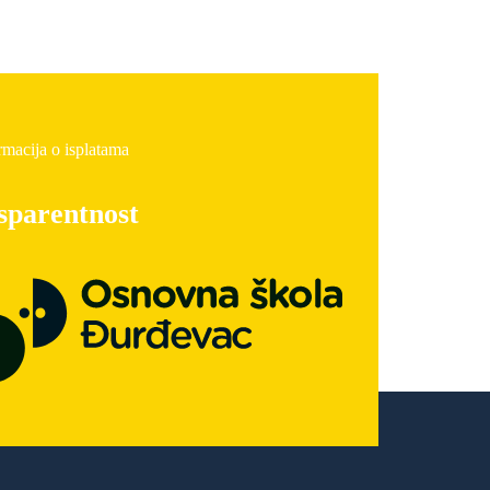
rmacija o isplatama
sparentnost