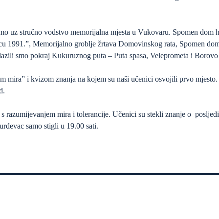
smo uz stručno vodstvo memorijalna mjesta u Vukovaru. Spomen dom hrva
icu 1991.”, Memorijalno groblje žrtava Domovinskog rata, Spomen do
rolazili smo pokraj Kukuruznog puta – Puta spasa, Veleprometa i Boro
 mira” i kvizom znanja na kojem su naši učenici osvojili prvo mjesto. 
d.
s razumijevanjem mira i tolerancije. Učenici su stekli znanje o posljedic
urđevac samo stigli u 19.00 sati.