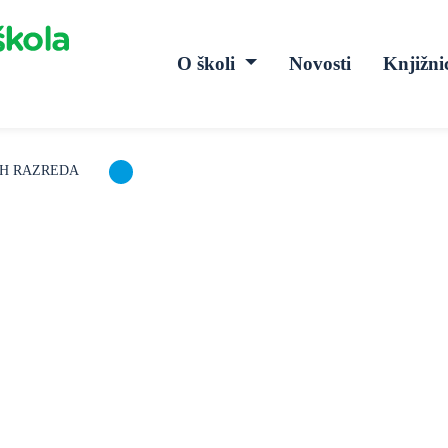
O školi
Novosti
Knjižni
IH RAZREDA