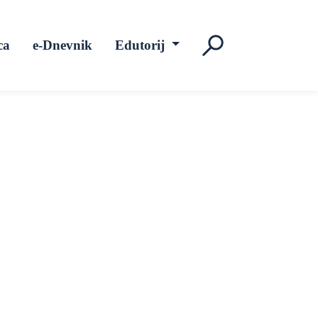
ca
e-Dnevnik
Edutorij