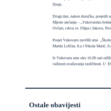
Drnje.
Drugi dan, nakon doručka, posjetili 
Mjesto sjećanja – „Vukovarsku boln
Ovčari, crkvu sv. Filipa i Jakova. P
Posjet Vukovaru završili smo „Školom
Martin Leščan, 8.a i Nikola Marić, 8.
Iz Vukovara smo oko 16.00 sati otišli 
važnosti uvažavanja različitosti. U Đ
Ostale obavijesti