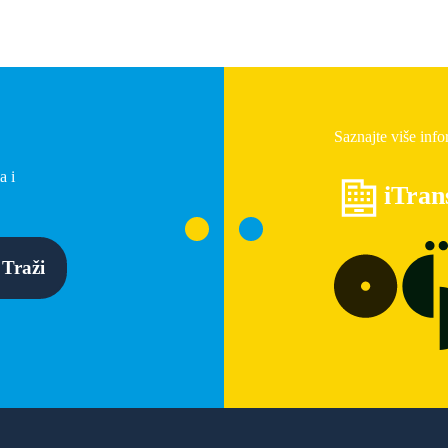
Saznajte više info
a i
iTran
Traži