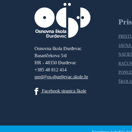
Pri
PRIST
JAVNA
Osnovna škola Đurđevac
NATJE
Basaričekova 5/d
HR - 48350 Đurđevac
RAČU
+385 48 812 414
PONUD
ured@os-djurdjevac.skole.hr
ŠKOLS
Facebook stranica škole