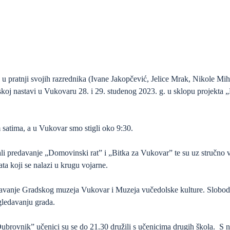
u pratnji svojih razrednika (Ivane Jakopčević, Jelice Mrak, Nikole Mi
skoj nastavi u Vukovaru 28. i 29. studenog 2023. g. u sklopu projekta 
 satima, a u Vukovar smo stigli oko 9:30.
i predavanje „Domovinski rat” i „Bitka za Vukovar” te su uz stručno vo
a koji se nalazi u krugu vojarne.
edavanje Gradskog muzeja Vukovar i Muzeja vučedolske kulture. Slobodno
gledavanju grada.
ubrovnik” učenici su se do 21.30 družili s učenicima drugih škola. S n