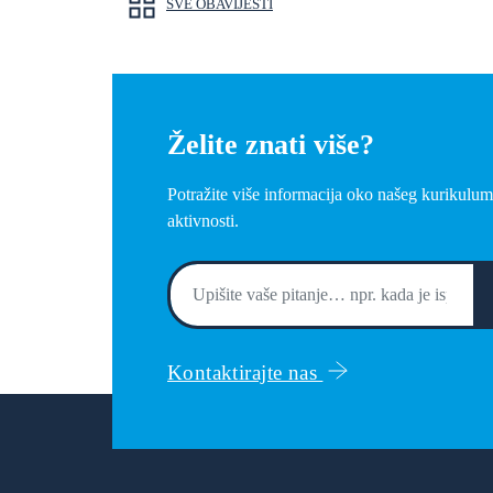
SVE OBAVIJESTI
Želite znati više?
Potražite više informacija oko našeg kurikulum
aktivnosti.
Kontaktirajte nas