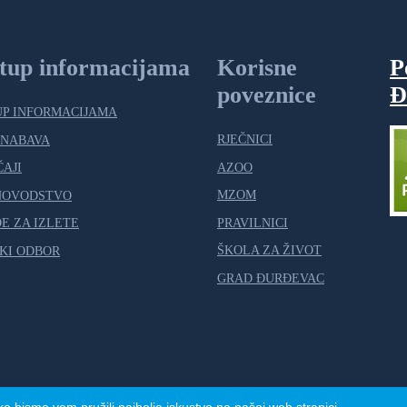
stup informacijama
Korisne
P
poveznice
Đ
UP INFORMACIJAMA
RJEČNICI
 NABAVA
AZOO
ČAJI
MZOM
NOVODSTVO
PRAVILNICI
E ZA IZLETE
ŠKOLA ZA ŽIVOT
KI ODBOR
GRAD ĐURĐEVAC