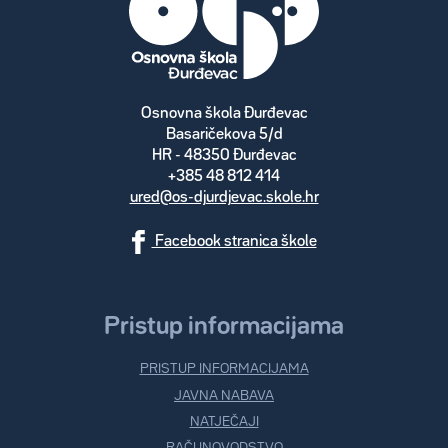
Osnovna škola Đurđevac
Basaričekova 5/d
HR - 48350 Đurđevac
+385 48 812 414
ured@os-djurdjevac.skole.hr
Facebook stranica škole
Pristup informacijama
PRISTUP INFORMACIJAMA
JAVNA NABAVA
NATJEČAJI