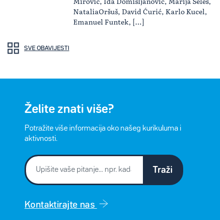
Mirović, Ida Domišljanović, Marija Seleš,
NataliaOršuš, David Ćurić, Karlo Kucel,
Emanuel Funtek, […]
SVE OBAVIJESTI
Želite znati više?
Potražite više informacija oko našeg kurikuluma i
aktivnosti.
Traži
Kontaktirajte nas