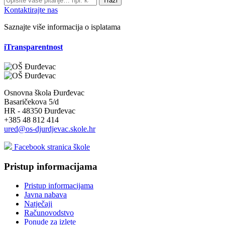
Traži
Kontaktirajte nas
Saznajte više informacija o isplatama
iTransparentnost
Osnovna škola Đurđevac
Basaričekova 5/d
HR - 48350 Đurđevac
+385 48 812 414
ured@os-djurdjevac.skole.hr
Facebook stranica škole
Pristup informacijama
Pristup informacijama
Javna nabava
Natječaji
Računovodstvo
Ponude za izlete