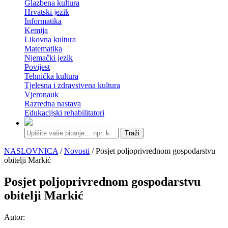
Glazbena kultura
Hrvatski jezik
Informatika
Kemija
Likovna kultura
Matematika
Njemački jezik
Povijest
Tehnička kultura
Tjelesna i zdravstvena kultura
Vjeronauk
Razredna nastava
Edukacijski rehabilitatori
Traži
NASLOVNICA
/
Novosti
/ Posjet poljoprivrednom gospodarstvu
obitelji Markić
Posjet poljoprivrednom gospodarstvu
obitelji Markić
Autor: