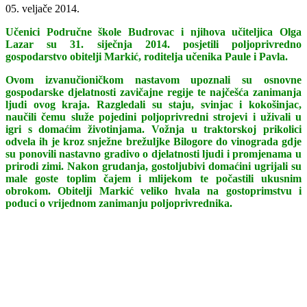
05. veljače 2014.
Učenici Područne škole Budrovac i njihova učiteljica Olga
Lazar su 31. siječnja 2014. posjetili poljoprivredno
gospodarstvo obitelji Markić, roditelja učenika Paule i Pavla.
Ovom izvanučioničkom nastavom upoznali su osnovne
gospodarske djelatnosti zavičajne regije te najčešća zanimanja
ljudi ovog kraja. Razgledali su staju, svinjac i kokošinjac,
naučili čemu služe pojedini poljoprivredni strojevi i uživali u
igri s domaćim životinjama. Vožnja u traktorskoj prikolici
odvela ih je kroz snježne brežuljke Bilogore do vinograda gdje
su ponovili nastavno gradivo o djelatnosti ljudi i promjenama u
prirodi zimi. Nakon grudanja, gostoljubivi domaćini ugrijali su
male goste toplim čajem i mlijekom te počastili ukusnim
obrokom. Obitelji Markić veliko hvala na gostoprimstvu i
poduci o vrijednom zanimanju poljoprivrednika.