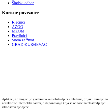
Školski odbor
Korisne poveznice
Rječnici
AZOO
MZOM
Pravilnici
Škola za život
GRAD ĐURĐEVAC
Podcast OŠ Đurđevac
Red Button
Aplikacija omogućuje građanima, a osobito djeci i mladima, prijavu sumnje na
nezakonite internetske sadržaje ili ponašanja koja se odnose na zlostavljanje i
iskorištavanje djece.