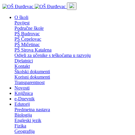
O školi
Povijest
Područne škole
PŠ Budrovac
PŠ Čepelovac
PŠ Mičetinac
PŠ Sirova Katalena
Odjeli za učenike s teškoćama u razvoju
Djelatnici
Kontakt
Školski dokumenti
Korisni dokumenti
Transparentnost
Novosti
Knjižnica
e-Dnevnik
Edutorij
Predmetna nastava
Biologija
Engleski jezik
Fizika
Geografija