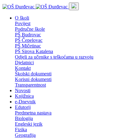
O školi
Povijest
Područne škole
PŠ Budrovac
PŠ Čepelovac
PŠ Mičetinac
PŠ Sirova Katalena
Odjeli za učenike s teškoćama u razvoju
Djelatnici
Kontakt
Školski dokumenti
Korisni dokumenti
Transparentnost
Novosti
Knjižnica
e-Dnevnik
Edutorij
Predmetna nastava
Biologija
Engleski jezik
Fizika
Geografija