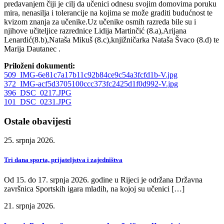
predavanjem čiji je cilj da učenici odnesu svojim domovima poruku
mira, nenasilja i tolerancije na kojima se može graditi budućnost te
kvizom znanja za učenike.Uz učenike osmih razreda bile su i
njihove učiteljice razrednice Lidija Martinčić (8.a),Arijana
Lenardić(8.b),Nataša Mikuš (8.c),knjižničarka Nataša Švaco (8.d) te
Marija Dautanec .
Priloženi dokumenti:
509_IMG-6e81c7a17b11c92b84ce9c54a3fcfd1b-V.jpg
372_IMG-acf5d3705100ccc373fc2425d1f0d992-V.jpg
396_DSC_0217.JPG
101_DSC_0231.JPG
Ostale obavijesti
25. srpnja 2026.
Tri dana sporta, prijateljstva i zajedništva
Od 15. do 17. srpnja 2026. godine u Rijeci je održana Državna
završnica Sportskih igara mladih, na kojoj su učenici […]
21. srpnja 2026.