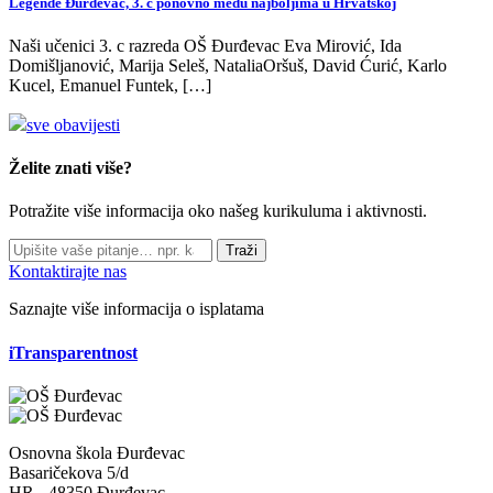
Legende Đurđevac, 3. c ponovno među najboljima u Hrvatskoj
Naši učenici 3. c razreda OŠ Đurđevac Eva Mirović, Ida
Domišljanović, Marija Seleš, NataliaOršuš, David Ćurić, Karlo
Kucel, Emanuel Funtek, […]
sve obavijesti
Želite znati više?
Potražite više informacija oko našeg kurikuluma i aktivnosti.
Traži
Kontaktirajte nas
Saznajte više informacija o isplatama
iTransparentnost
Osnovna škola Đurđevac
Basaričekova 5/d
HR - 48350 Đurđevac