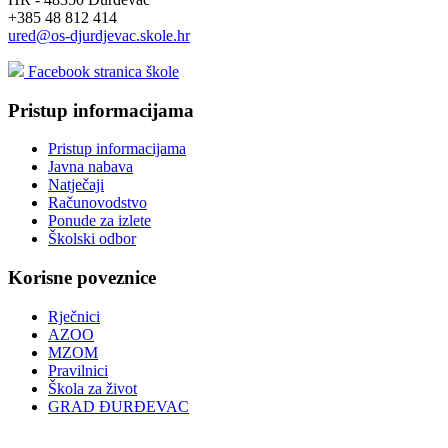
+385 48 812 414
ured@os-djurdjevac.skole.hr
Facebook stranica škole
Pristup informacijama
Pristup informacijama
Javna nabava
Natječaji
Računovodstvo
Ponude za izlete
Školski odbor
Korisne poveznice
Rječnici
AZOO
MZOM
Pravilnici
Škola za život
GRAD ĐURĐEVAC
Podcast OŠ Đurđevac