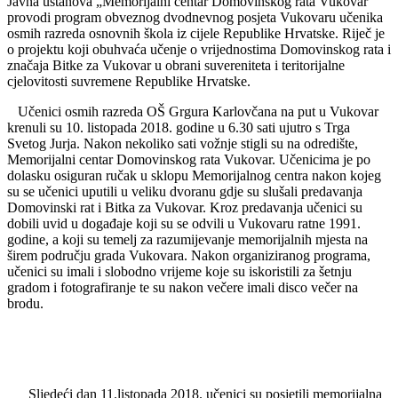
Javna ustanova „Memorijalni centar Domovinskog rata Vukovar“
provodi program obveznog dvodnevnog posjeta Vukovaru učenika
osmih razreda osnovnih škola iz cijele Republike Hrvatske. Riječ je
o projektu koji obuhvaća učenje o vrijednostima Domovinskog rata i
značaja Bitke za Vukovar u obrani suvereniteta i teritorijalne
cjelovitosti suvremene Republike Hrvatske.
Učenici osmih razreda OŠ Grgura Karlovčana na put u Vukovar
krenuli su 10. listopada 2018. godine u 6.30 sati ujutro s Trga
Svetog Jurja. Nakon nekoliko sati vožnje stigli su na odredište,
Memorijalni centar Domovinskog rata Vukovar. Učenicima je po
dolasku osiguran ručak u sklopu Memorijalnog centra nakon kojeg
su se učenici uputili u veliku dvoranu gdje su slušali predavanja
Domovinski rat i Bitka za Vukovar. Kroz predavanja učenici su
dobili uvid u događaje koji su se odvili u Vukovaru ratne 1991.
godine, a koji su temelj za razumijevanje memorijalnih mjesta na
širem području grada Vukovara. Nakon organiziranog programa,
učenici su imali i slobodno vrijeme koje su iskoristili za šetnju
gradom i fotografiranje te su nakon večere imali disco večer na
brodu.
Sljedeći dan 11.listopada 2018. učenici su posjetili memorijalna