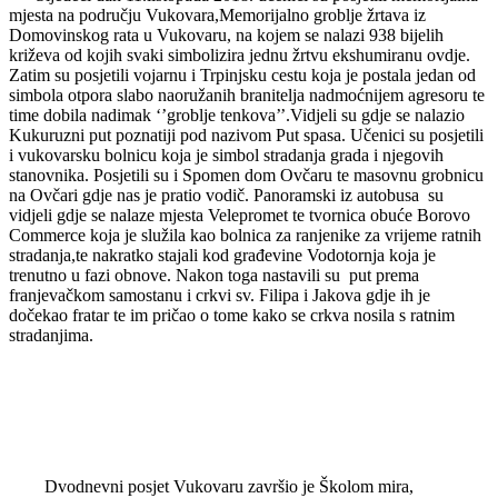
mjesta na području Vukovara,Memorijalno groblje žrtava iz
Domovinskog rata u Vukovaru, na kojem se nalazi 938 bijelih
križeva od kojih svaki simbolizira jednu žrtvu ekshumiranu ovdje.
Zatim su posjetili vojarnu i Trpinjsku cestu koja je postala jedan od
simbola otpora slabo naoružanih branitelja nadmoćnijem agresoru te
time dobila nadimak ‘’groblje tenkova’’.Vidjeli su gdje se nalazio
Kukuruzni put poznatiji pod nazivom Put spasa. Učenici su posjetili
i vukovarsku bolnicu koja je simbol stradanja grada i njegovih
stanovnika. Posjetili su i Spomen dom Ovčaru te masovnu grobnicu
na Ovčari gdje nas je pratio vodič. Panoramski iz autobusa su
vidjeli gdje se nalaze mjesta Velepromet te tvornica obuće Borovo
Commerce koja je služila kao bolnica za ranjenike za vrijeme ratnih
stradanja,te nakratko stajali kod građevine Vodotornja koja je
trenutno u fazi obnove. Nakon toga nastavili su put prema
franjevačkom samostanu i crkvi sv. Filipa i Jakova gdje ih je
dočekao fratar te im pričao o tome kako se crkva nosila s ratnim
stradanjima.
Dvodnevni posjet Vukovaru završio je Školom mira,