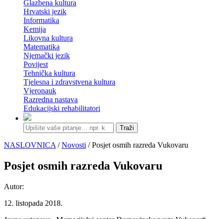
Glazbena kultura
Hrvatski jezik
Informatika
Kemija
Likovna kultura
Matematika
Njemački jezik
Povijest
Tehnička kultura
Tjelesna i zdravstvena kultura
Vjeronauk
Razredna nastava
Edukacijski rehabilitatori
Traži
NASLOVNICA
/
Novosti
/ Posjet osmih razreda Vukovaru
Posjet osmih razreda Vukovaru
Autor:
12. listopada 2018.