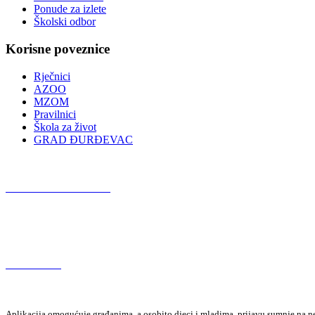
Ponude za izlete
Školski odbor
Korisne poveznice
Rječnici
AZOO
MZOM
Pravilnici
Škola za život
GRAD ĐURĐEVAC
Podcast OŠ Đurđevac
Red Button
Aplikacija omogućuje građanima, a osobito djeci i mladima, prijavu sumnje na neza