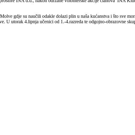
li prostore INA d.d., nakon održane volonterske akcije članova INA Klu
Molve gdje su naučili odakle dolazi plin u naša kućanstva i što sve mor
prave. U utorak 4.lipnja učenici od 1.-4.razreda te odgojno-obrazovne 