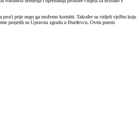
ba volontera uređenja i opremanja prostore Odjela za učenike s
a proći prije nego ga možemo koristiti. Također su vidjeli vježbu koju
skupine posjetili su Upravnu zgradu u Đurđevcu. Ovim putem