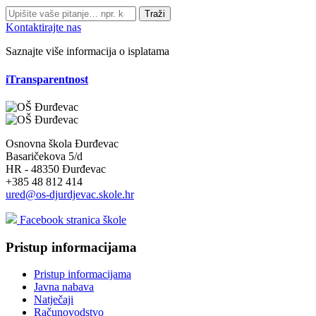
Traži
Kontaktirajte nas
Saznajte više informacija o isplatama
iTransparentnost
Osnovna škola Đurđevac
Basaričekova 5/d
HR - 48350 Đurđevac
+385 48 812 414
ured@os-djurdjevac.skole.hr
Facebook stranica škole
Pristup informacijama
Pristup informacijama
Javna nabava
Natječaji
Računovodstvo