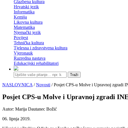
Glazbena kultura
Hrvatski jezik
Informatika
Kemija
Likovna kultura
Matematika
Njemački jezik
Povijest
Tehnička kultura
Tjelesna i zdravstvena kultura
Vjeronauk
Razredna nastava
Edukacijski rehabilitatori
Traži
NASLOVNICA
/
Novosti
/ Posjet CPS-u Molve i Upravnoj zgradi 
Posjet CPS-u Molve i Upravnoj zgradi IN
Autor: Marija Dautanec Božić
06. lipnja 2019.