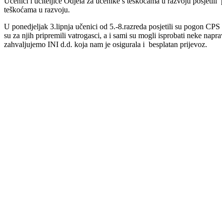
Učenici i učiteljice Odjela za učenike s teškoćama u razvoju posjeti
teškoćama u razvoju.
U ponedjeljak 3.lipnja učenici od 5.-8.razreda posjetili su pogon CPS 
su za njih pripremili vatrogasci, a i sami su mogli isprobati neke na
zahvaljujemo INI d.d. koja nam je osigurala i besplatan prijevoz.