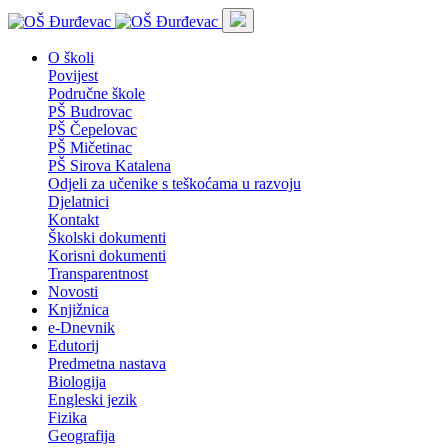
O školi
Povijest
Područne škole
PŠ Budrovac
PŠ Čepelovac
PŠ Mičetinac
PŠ Sirova Katalena
Odjeli za učenike s teškoćama u razvoju
Djelatnici
Kontakt
Školski dokumenti
Korisni dokumenti
Transparentnost
Novosti
Knjižnica
e-Dnevnik
Edutorij
Predmetna nastava
Biologija
Engleski jezik
Fizika
Geografija