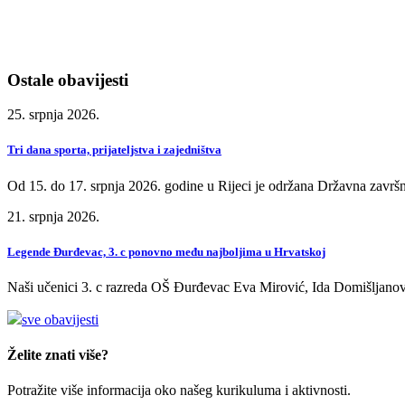
Ostale obavijesti
25. srpnja 2026.
Tri dana sporta, prijateljstva i zajedništva
Od 15. do 17. srpnja 2026. godine u Rijeci je održana Državna završn
21. srpnja 2026.
Legende Đurđevac, 3. c ponovno među najboljima u Hrvatskoj
Naši učenici 3. c razreda OŠ Đurđevac Eva Mirović, Ida Domišljanov
sve obavijesti
Želite znati više?
Potražite više informacija oko našeg kurikuluma i aktivnosti.