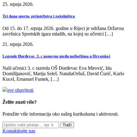
25. srpnja 2026.
Tri dana sporta, prijateljstva i zajedništva
Od 15. do 17. srpnja 2026. godine u Rijeci je održana Državna
završnica Sportskih igara mladih, na kojoj su učenici […]
21. srpnja 2026.
Legende Đurđevac, 3. c ponovno među najboljima u Hrvatskoj
Naši učenici 3. c razreda OŠ Đurđevac Eva Mirović, Ida
Domišljanović, Marija Seleš, NataliaOršuš, David Ćurić, Karlo
Kucel, Emanuel Funtek, […]
sve obavijesti
Želite znati više?
Potražite više informacija oko našeg kurikuluma i aktivnosti.
Traži
Kontaktirajte nas