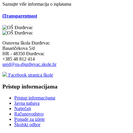
Saznajte više informacija o isplatama
iTransparentnost
Osnovna škola Đurđevac
Basaričekova 5/d
HR - 48350 Đurđevac
+385 48 812 414
ured@os-djurdjevac.skole.hr
Facebook stranica škole
Pristup informacijama
Pristup informacijama
Javna nabava
Natječaji
Računovodstvo
Ponude za izlete
Školski odbor