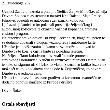
21. studenoga 2023.
Učenici 2.a i 2.d razreda u pratnji učiteljice Željke Mihočke, učitelja
Davora Šokeca te asistentica u nastavi Keti Balent i Maje Prelec
Filipović posjetili su autobusni i željeznički kolodvor.
Ljubazni djelatnici su im pokazali prostorije željezničkog i
autobusnog kolodvora te objasnili važnost kopnenog prometa
cestom i prugom.
Na autobusnom kolodvoru su vidjeli čekaonicu, blagajnu, peron te
se dodatno upoznali s ulogom voznog reda i autobusne karte.
Učenike je najviše zanimalo kamo se sve može otputovati iz
Đurđevca te koja je cijena karte za pojedinu relaciju.
Na željezničkom kolodvoru su saznali što rade prometnik,
strojovođa i kondukter. Naučili su razlikovati putnički i teretni vlak
te kako se sigurno ulazi i izlazi iz vlaka. Saznali su koliko brzo vlak
može ići te koliko vlakova dođe i ode iz Željezničkog kolodvora
Đurđevac u jednom danu.
Učenici su povezali nastavno gradivo sa izvornom stvarnošću te su
dodatno ponovili naučeno iz Prirode i društva.
Davor Šokec
Ostale obavijesti