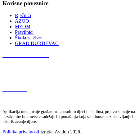
Korisne poveznice
Rječnici
AZOO
MZOM
Pravilnici
Škola za život
GRAD ĐURĐEVAC
Podcast OŠ Đurđevac
Red Button
Aplikacija omogućuje građanima, a osobito djeci i mladima, prijavu sumnje na
nezakonite internetske sadržaje ili ponašanja koja se odnose na zlostavljanje i
iskorištavanje djece.
Politika privatnosti
Izrada: Avalon 2026.