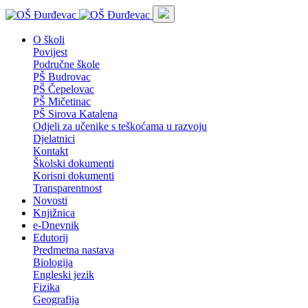
O školi
Povijest
Područne škole
PŠ Budrovac
PŠ Čepelovac
PŠ Mičetinac
PŠ Sirova Katalena
Odjeli za učenike s teškoćama u razvoju
Djelatnici
Kontakt
Školski dokumenti
Korisni dokumenti
Transparentnost
Novosti
Knjižnica
e-Dnevnik
Edutorij
Predmetna nastava
Biologija
Engleski jezik
Fizika
Geografija