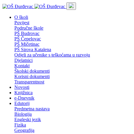
O školi
Povijest
Područne škole
PŠ Budrovac
PŠ Čepelovac
PŠ Mičetinac
PŠ Sirova Katalena
Odjeli za učenike s teškoćama u razvoju
Djelatnici
Kontakt
Školski dokumenti
Korisni dokumenti
Transparentnost
Novosti
Knjižnica
e-Dnevnik
Edutorij
Predmetna nastava
Biologija
Engleski jezik
Fizika
Geografija