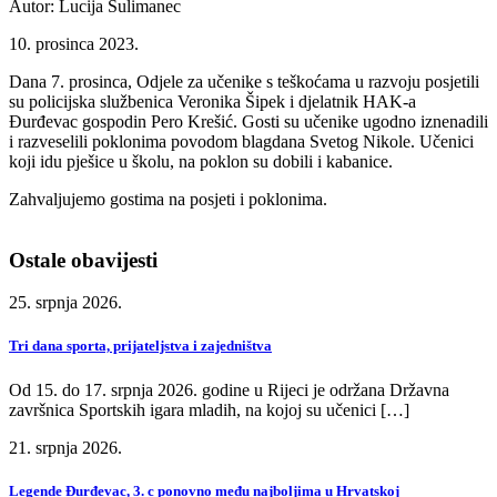
Autor: Lucija Sulimanec
10. prosinca 2023.
Dana 7. prosinca, Odjele za učenike s teškoćama u razvoju posjetili
su policijska službenica Veronika Šipek i djelatnik HAK-a
Đurđevac gospodin Pero Krešić. Gosti su učenike ugodno iznenadili
i razveselili poklonima povodom blagdana Svetog Nikole. Učenici
koji idu pješice u školu, na poklon su dobili i kabanice.
Zahvaljujemo gostima na posjeti i poklonima.
Ostale obavijesti
25. srpnja 2026.
Tri dana sporta, prijateljstva i zajedništva
Od 15. do 17. srpnja 2026. godine u Rijeci je održana Državna
završnica Sportskih igara mladih, na kojoj su učenici […]
21. srpnja 2026.
Legende Đurđevac, 3. c ponovno među najboljima u Hrvatskoj