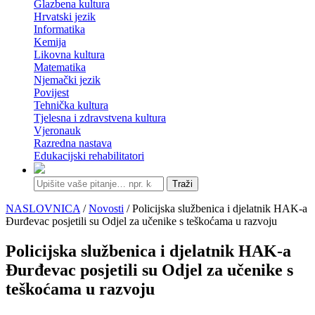
Glazbena kultura
Hrvatski jezik
Informatika
Kemija
Likovna kultura
Matematika
Njemački jezik
Povijest
Tehnička kultura
Tjelesna i zdravstvena kultura
Vjeronauk
Razredna nastava
Edukacijski rehabilitatori
Traži
NASLOVNICA
/
Novosti
/ Policijska službenica i djelatnik HAK-a
Đurđevac posjetili su Odjel za učenike s teškoćama u razvoju
Policijska službenica i djelatnik HAK-a
Đurđevac posjetili su Odjel za učenike s
teškoćama u razvoju