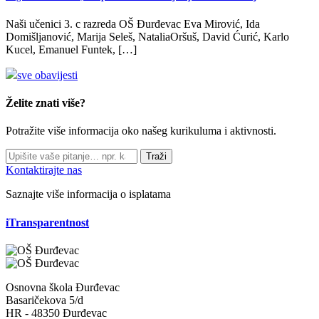
Naši učenici 3. c razreda OŠ Đurđevac Eva Mirović, Ida
Domišljanović, Marija Seleš, NataliaOršuš, David Ćurić, Karlo
Kucel, Emanuel Funtek, […]
sve obavijesti
Želite znati više?
Potražite više informacija oko našeg kurikuluma i aktivnosti.
Traži
Kontaktirajte nas
Saznajte više informacija o isplatama
iTransparentnost
Osnovna škola Đurđevac
Basaričekova 5/d
HR - 48350 Đurđevac