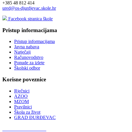
+385 48 812 414
ured@os-djurdjevac.skole.hr
Facebook stranica škole
Pristup informacijama
Pristup informacijama
Javna nabava
Natječaji
Računovodstvo
Ponude za izlete
Školski odbor
Korisne poveznice
Rječnici
AZOO
MZOM
Pravilnici
Škola za život
GRAD ĐURĐEVAC
Podcast OŠ Đurđevac