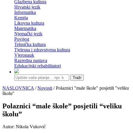
Glazbena kultura
Hrvatski jezik
Informatika
Kemija
Likovna kultura
Matematika
Njemački jezik
Povijest
Tehnička kultura
Tjelesna i zdravstvena kultura
Vjeronauk
Razredna nastava
Edukacijski rehabilitatori
Traži
NASLOVNICA
/
Novosti
/ Polaznici "male škole" posjetili "veliku
školu"
Polaznici “male škole” posjetili “veliku
školu”
Autor: Nikola Vuković