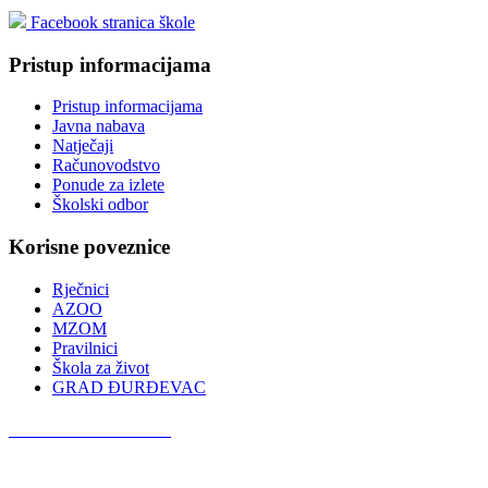
Facebook stranica škole
Pristup informacijama
Pristup informacijama
Javna nabava
Natječaji
Računovodstvo
Ponude za izlete
Školski odbor
Korisne poveznice
Rječnici
AZOO
MZOM
Pravilnici
Škola za život
GRAD ĐURĐEVAC
Podcast OŠ Đurđevac