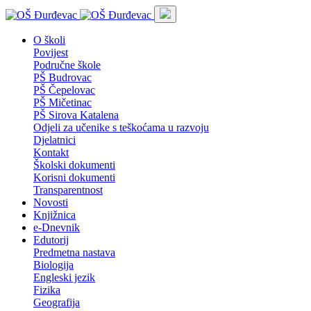
O školi
Povijest
Područne škole
PŠ Budrovac
PŠ Čepelovac
PŠ Mičetinac
PŠ Sirova Katalena
Odjeli za učenike s teškoćama u razvoju
Djelatnici
Kontakt
Školski dokumenti
Korisni dokumenti
Transparentnost
Novosti
Knjižnica
e-Dnevnik
Edutorij
Predmetna nastava
Biologija
Engleski jezik
Fizika
Geografija