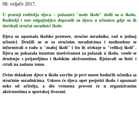
08. veljače 2017.
U pratnji roditelja djeca – polaznici "male škole" došli su u školu.
Roditelji i tete odgojiteljice dopratili su djecu u učionicu gdje su ih
dočekali stručni suradnici škole.
Djeca su upoznala školske prostore, stručne suradnike, rad u jednoj
učionici. Družili su se sa stručnim suradnicima i međusobno se
informirali o radu u "maloj školi" i što ih očekuje u "velikoj školi".
Djeca su pokazala izuzetnu motiviranost za polazak u školu, vesele se
druženju s prijateljima i školskim aktivnostima. Rješavali su listić i
crtali na zadanu temu.
Ovim dolaskom djece u školu završio je prvi susret budućih učenika sa
stručnim suradnicima. Uskoro će djeca opet posjetiti školu i upoznati
neke od učitelja, a dio vremena provest će u organiziranim
aktivnostima u sportskoj dvorani.