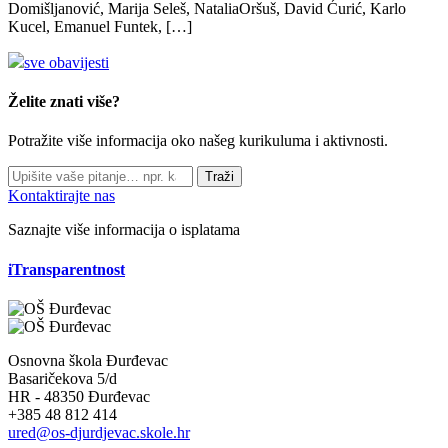
Domišljanović, Marija Seleš, NataliaOršuš, David Ćurić, Karlo
Kucel, Emanuel Funtek, […]
sve obavijesti
Želite znati više?
Potražite više informacija oko našeg kurikuluma i aktivnosti.
Traži
Kontaktirajte nas
Saznajte više informacija o isplatama
iTransparentnost
Osnovna škola Đurđevac
Basaričekova 5/d
HR - 48350 Đurđevac
+385 48 812 414
ured@os-djurdjevac.skole.hr