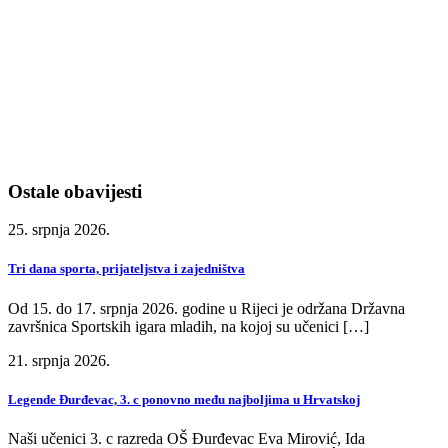
Ostale obavijesti
25. srpnja 2026.
Tri dana sporta, prijateljstva i zajedništva
Od 15. do 17. srpnja 2026. godine u Rijeci je održana Državna
završnica Sportskih igara mladih, na kojoj su učenici […]
21. srpnja 2026.
Legende Đurđevac, 3. c ponovno među najboljima u Hrvatskoj
Naši učenici 3. c razreda OŠ Đurđevac Eva Mirović, Ida