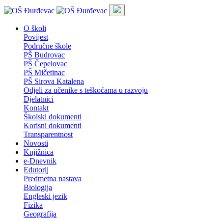
O školi
Povijest
Područne škole
PŠ Budrovac
PŠ Čepelovac
PŠ Mičetinac
PŠ Sirova Katalena
Odjeli za učenike s teškoćama u razvoju
Djelatnici
Kontakt
Školski dokumenti
Korisni dokumenti
Transparentnost
Novosti
Knjižnica
e-Dnevnik
Edutorij
Predmetna nastava
Biologija
Engleski jezik
Fizika
Geografija