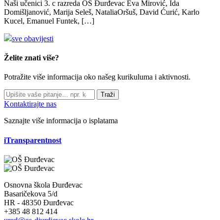
Naši učenici 3. c razreda OŠ Đurđevac Eva Mirović, Ida
Domišljanović, Marija Seleš, NataliaOršuš, David Ćurić, Karlo
Kucel, Emanuel Funtek, […]
sve obavijesti
Želite znati više?
Potražite više informacija oko našeg kurikuluma i aktivnosti.
Traži
Kontaktirajte nas
Saznajte više informacija o isplatama
iTransparentnost
Osnovna škola Đurđevac
Basaričekova 5/d
HR - 48350 Đurđevac
+385 48 812 414