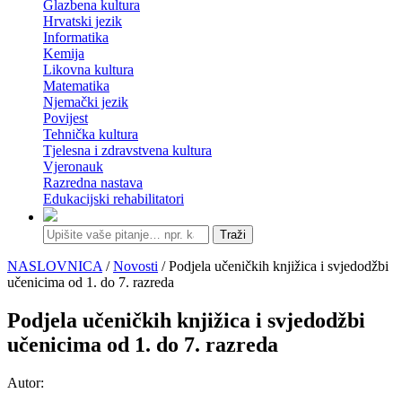
Glazbena kultura
Hrvatski jezik
Informatika
Kemija
Likovna kultura
Matematika
Njemački jezik
Povijest
Tehnička kultura
Tjelesna i zdravstvena kultura
Vjeronauk
Razredna nastava
Edukacijski rehabilitatori
Traži
NASLOVNICA
/
Novosti
/ Podjela učeničkih knjižica i svjedodžbi
učenicima od 1. do 7. razreda
Podjela učeničkih knjižica i svjedodžbi
učenicima od 1. do 7. razreda
Autor: