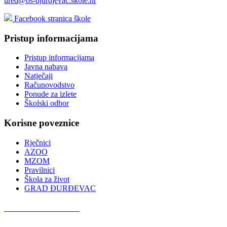
ured@os-djurdjevac.skole.hr
Facebook stranica škole
Pristup informacijama
Pristup informacijama
Javna nabava
Natječaji
Računovodstvo
Ponude za izlete
Školski odbor
Korisne poveznice
Rječnici
AZOO
MZOM
Pravilnici
Škola za život
GRAD ĐURĐEVAC
Podcast OŠ Đurđevac