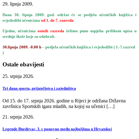
29. lipnja 2009.
Dana 30. lipnja 2009. god. održat će se podjela učeničkih knjižica i
svjedodžbi učenicima
od 1. do 7. razreda
.
Ujedno, učenicima
osmih razreda
želimo puno uspjeha prilikom upisa u
srednje škole koje su odabrali.
30.lipnja 2009. -8.00 h
– podjela učeničkih knjižica i svjedodžbi ( 1.-7.razred
)
Ostale obavijesti
25. srpnja 2026.
Tri dana sporta, prijateljstva i zajedništva
Od 15. do 17. srpnja 2026. godine u Rijeci je održana Državna
završnica Sportskih igara mladih, na kojoj su učenici […]
21. srpnja 2026.
Legende Đurđevac, 3. c ponovno među najboljima u Hrvatskoj