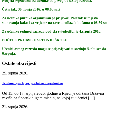
Podjela svjedodžbi za učenike od prvog do šestog razreda.
Četvrtak, 30.lipnja 2016. u 08.00 sati
Za učenike putnike organiziran je prijevoz. Polazak iz mjesta
stanovanja kako i za vrijeme nastave, a odlazak kućama u 08.50 sati
Za učenike sedmog razreda podjela svjedodžbi je 4.srpnja 2016.
POČELE PRIJAVE U SREDNJU ŠKOLU
Učenici osmog razreda mogu se prijavljivati u srednju školu sve do
6.srpnja.
Ostale obavijesti
25. srpnja 2026.
Tri dana sporta, prijateljstva i zajedništva
Od 15. do 17. srpnja 2026. godine u Rijeci je održana Državna
završnica Sportskih igara mladih, na kojoj su učenici […]
21. srpnja 2026.