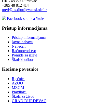
HR - 48350 Đurđevac
+385 48 812 414
ured@os-djurdjevac.skole.hr
Facebook stranica škole
Pristup informacijama
Pristup informacijama
Javna nabava
Natječaji
Računovodstvo
Ponude za izlete
Školski odbor
Korisne poveznice
Rječnici
AZOO
MZOM
Pravilnici
Škola za život
GRAD ĐURĐEVAC