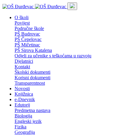
O školi
Povijest
Područne škole
PŠ Budrovac
PŠ Čepelovac
PŠ Mičetinac
PŠ Sirova Katalena
Odjeli za učenike s teškoćama u razvoju
Djelatnici
Kontakt
Školski dokumenti
Korisni dokumenti
Transparentnost
Novosti
Knjižnica
e-Dnevnik
Edutorij
Predmetna nastava
Biologija
Engleski jezik
Fizika
Geografija