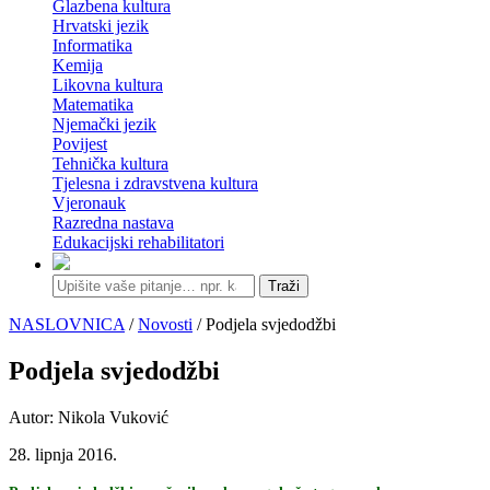
Glazbena kultura
Hrvatski jezik
Informatika
Kemija
Likovna kultura
Matematika
Njemački jezik
Povijest
Tehnička kultura
Tjelesna i zdravstvena kultura
Vjeronauk
Razredna nastava
Edukacijski rehabilitatori
Traži
NASLOVNICA
/
Novosti
/ Podjela svjedodžbi
Podjela svjedodžbi
Autor: Nikola Vuković
28. lipnja 2016.