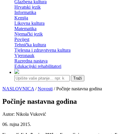
Glazbena kultura
Hrvatski jezik
Informatika
Kemija
Likovna kultura
Matematika
Njemački jezik
Povijest
Tehnička kultura
Tjelesna i zdravstvena kultura
Vjeronauk
Razredna nastava
Edukacijski rehabilitatori
Traži
NASLOVNICA
/
Novosti
/ Počinje nastavna godina
Počinje nastavna godina
Autor: Nikola Vuković
06. rujna 2015.