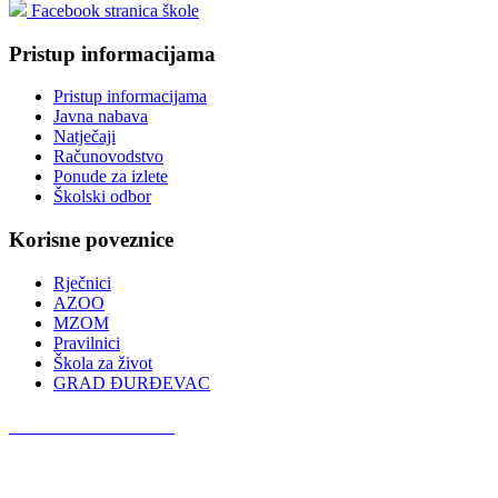
Facebook stranica škole
Pristup informacijama
Pristup informacijama
Javna nabava
Natječaji
Računovodstvo
Ponude za izlete
Školski odbor
Korisne poveznice
Rječnici
AZOO
MZOM
Pravilnici
Škola za život
GRAD ĐURĐEVAC
Podcast OŠ Đurđevac