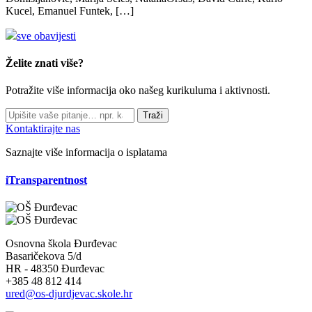
Kucel, Emanuel Funtek, […]
sve obavijesti
Želite znati više?
Potražite više informacija oko našeg kurikuluma i aktivnosti.
Traži
Kontaktirajte nas
Saznajte više informacija o isplatama
iTransparentnost
Osnovna škola Đurđevac
Basaričekova 5/d
HR - 48350 Đurđevac
+385 48 812 414
ured@os-djurdjevac.skole.hr