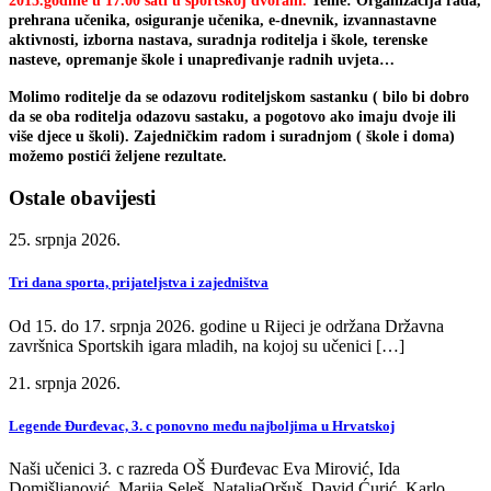
2015.godine u 17.00 sati u sportskoj dvorani.
Teme: Organizacija rada,
prehrana učenika, osiguranje učenika, e-dnevnik, izvannastavne
aktivnosti, izborna nastava, suradnja roditelja i škole, terenske
nasteve, opremanje škole i unapređivanje radnih uvjeta…
Molimo roditelje da se odazovu roditeljskom sastanku ( bilo bi dobro
da se oba roditelja odazovu sastaku, a pogotovo ako imaju dvoje ili
više djece u školi). Zajedničkim radom i suradnjom ( škole i doma)
možemo postići željene rezultate.
Ostale obavijesti
25. srpnja 2026.
Tri dana sporta, prijateljstva i zajedništva
Od 15. do 17. srpnja 2026. godine u Rijeci je održana Državna
završnica Sportskih igara mladih, na kojoj su učenici […]
21. srpnja 2026.
Legende Đurđevac, 3. c ponovno među najboljima u Hrvatskoj
Naši učenici 3. c razreda OŠ Đurđevac Eva Mirović, Ida
Domišljanović, Marija Seleš, NataliaOršuš, David Ćurić, Karlo