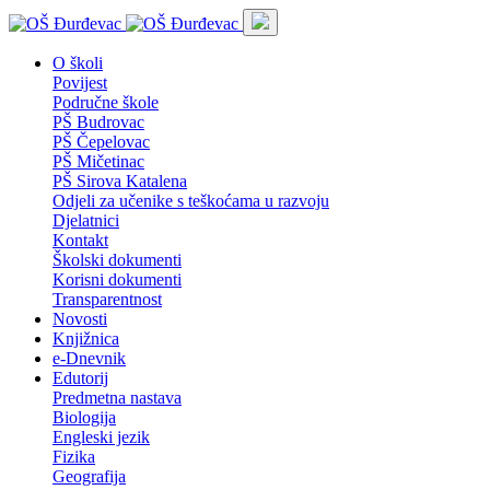
O školi
Povijest
Područne škole
PŠ Budrovac
PŠ Čepelovac
PŠ Mičetinac
PŠ Sirova Katalena
Odjeli za učenike s teškoćama u razvoju
Djelatnici
Kontakt
Školski dokumenti
Korisni dokumenti
Transparentnost
Novosti
Knjižnica
e-Dnevnik
Edutorij
Predmetna nastava
Biologija
Engleski jezik
Fizika
Geografija