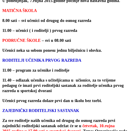
.
U ponedjeljak, 7.rujna 2015.godine počinje nova nastavna godina
MATIČNA ŠKOLA
8.00 sati – svi učenici od drugog do osmog razreda
11.00 – učenici ( i roditelji ) prvog razreda
PODRUČNE ŠKOLE
– svi u 08.00 sati
Učenici neka sa sobom ponesu jednu bilježnicu i olovku.
RODITELJI UČENIKA PRVOG RAZREDA
11.00 – program za učenike i roditelje
11.40 – odlazak učenika s učiteljicama u učionice, za to vrijeme
pedagog će imati prvi roditeljski sastanak za roditelje učenika prvog
razreda u sportskoj dvorani
Učenici prvog razreda dolaze prvi dan u školu bez torbi.
ZAJEDNIČKI RODITELJSKI SASTANAK
Za sve roditelje naših učenika od drugog do osmog razreda prvi
zajednički roditeljski sastanak održat će se u
četvrtak, 10.rujna