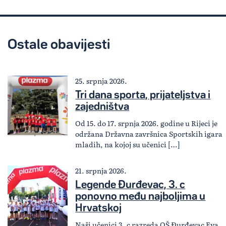
Ostale obavijesti
25. srpnja 2026.
Tri dana sporta, prijateljstva i
zajedništva
Od 15. do 17. srpnja 2026. godine u Rijeci je
održana Državna završnica Sportskih igara
mladih, na kojoj su učenici […]
21. srpnja 2026.
Legende Đurđevac, 3. c
ponovno među najboljima u
Hrvatskoj
Naši učenici 3. c razreda OŠ Đurđevac Eva