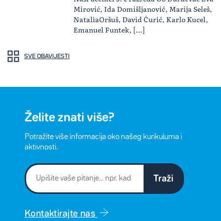
Mirović, Ida Domišljanović, Marija Seleš,
NataliaOršuš, David Ćurić, Karlo Kucel,
Emanuel Funtek, […]
SVE OBAVIJESTI
Želite znati više?
Potražite više informacija oko našeg kurikuluma i
aktivnosti.
Traži
Kontaktirajte nas