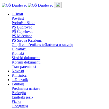
O školi
Povijest
Područne škole
PŠ Budrovac
PŠ Čepelovac
PŠ Mičetinac
PŠ Sirova Katalena
Odjeli za učenike s teškoćama u razvoju
Djelatnici
Kontakt
Školski dokumenti
Korisni dokumenti
Transparentnost
Novosti
Knjižnica
e-Dnevnik
Edutorij
Predmetna nastava
Biologija
Engleski jezik
Fizika
Geografija