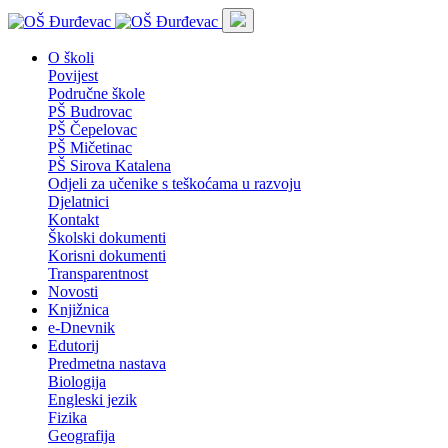
O školi
Povijest
Područne škole
PŠ Budrovac
PŠ Čepelovac
PŠ Mičetinac
PŠ Sirova Katalena
Odjeli za učenike s teškoćama u razvoju
Djelatnici
Kontakt
Školski dokumenti
Korisni dokumenti
Transparentnost
Novosti
Knjižnica
e-Dnevnik
Edutorij
Predmetna nastava
Biologija
Engleski jezik
Fizika
Geografija