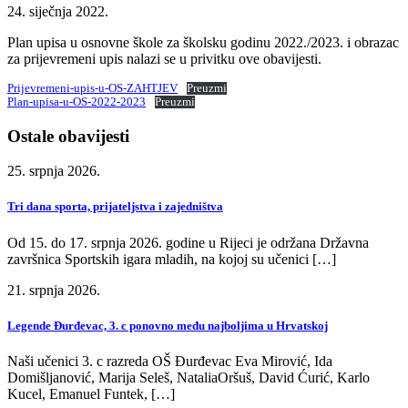
24. siječnja 2022.
Plan upisa u osnovne škole za školsku godinu 2022./2023. i obrazac
za prijevremeni upis nalazi se u privitku ove obavijesti.
Prijevremeni-upis-u-OS-ZAHTJEV
Preuzmi
Plan-upisa-u-OS-2022-2023
Preuzmi
Ostale obavijesti
25. srpnja 2026.
Tri dana sporta, prijateljstva i zajedništva
Od 15. do 17. srpnja 2026. godine u Rijeci je održana Državna
završnica Sportskih igara mladih, na kojoj su učenici […]
21. srpnja 2026.
Legende Đurđevac, 3. c ponovno među najboljima u Hrvatskoj
Naši učenici 3. c razreda OŠ Đurđevac Eva Mirović, Ida
Domišljanović, Marija Seleš, NataliaOršuš, David Ćurić, Karlo
Kucel, Emanuel Funtek, […]