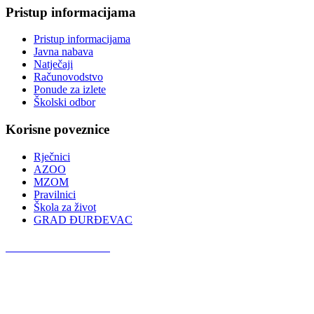
Pristup informacijama
Pristup informacijama
Javna nabava
Natječaji
Računovodstvo
Ponude za izlete
Školski odbor
Korisne poveznice
Rječnici
AZOO
MZOM
Pravilnici
Škola za život
GRAD ĐURĐEVAC
Podcast OŠ Đurđevac