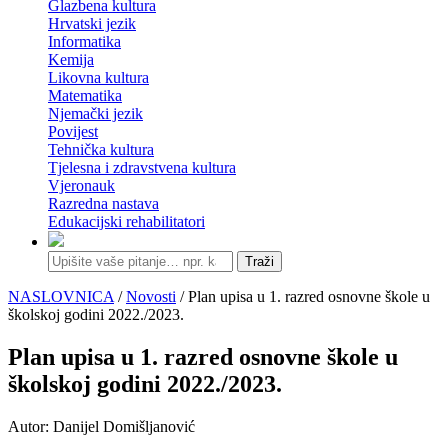
Glazbena kultura
Hrvatski jezik
Informatika
Kemija
Likovna kultura
Matematika
Njemački jezik
Povijest
Tehnička kultura
Tjelesna i zdravstvena kultura
Vjeronauk
Razredna nastava
Edukacijski rehabilitatori
Traži
NASLOVNICA
/
Novosti
/ Plan upisa u 1. razred osnovne škole u
školskoj godini 2022./2023.
Plan upisa u 1. razred osnovne škole u
školskoj godini 2022./2023.
Autor: Danijel Domišljanović